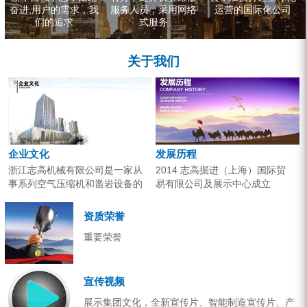
奋进,用户的需求，我
服务人员，采用网络
运营的国际化公司
们的追求
式服务
关于我们
企业文化
发展历程
浙江志高机械有限公司是一家从
2014 志高掘进（上海）国际贸
事系列空气压缩机和凿岩设备的
易有限公司及展示中心成立
研究开发、生产销售和应用服务
2013 分体钻机形成410、420、
的专业机构。产品广泛应用于工
430三...
资质荣誉
业气源、各类矿山开采和工程项
重要荣誉
目建设。企业以技术开发为核
心，...
宣传视频
展示集团文化，全新宣传片、智能制造宣传片、产