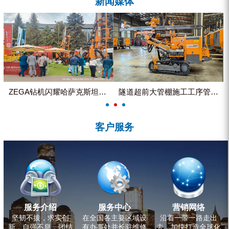
新闻媒体
ZEGA分体式露天钻机
水井专用螺杆空压机
雾炮机
洗轮机
螺杆式空气压缩机
ZEGA钻机闪耀哈萨克斯坦国际...
隧道超前大管棚施工工序管理控制
黑金刚钻头钻具系列
客户服务
发电机组
服务介绍
服务中心
营销网络
坚韧不拔，求实创
在全国各主要区域设
沿着一带一路走出
新，自强不息，团结
有办事处并长驻维修
去，加快打造全球化