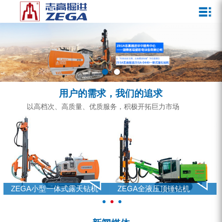
关于我们
新闻媒体
产品中心
客户服务
ZEGA一体式潜孔钻机
企业文化
公司新闻
服务介绍
ZEGA地下掘进台车
发展历程
行业动态
服务中心
ZEGA小型一体式露天钻机
资质荣誉
营销网络
用户的需求，我们的追求
ZEGA全液压顶锤钻机
宣传视频
以高档次、高质量、优质服务，积极开拓巨力市场
ZEGA水井钻机
零配件
锚固钻机系列
FY水井钻车系列
ZEGA小型一体式露天钻机
ZEGA全液压顶锤钻机
KQZ水井钻机系列