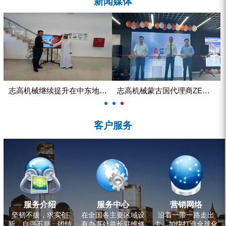
新闻媒体
ZEGA分体式露天钻机
水井专用螺杆空压机
雾炮机
洗轮机
螺杆式空气压缩机
志高机械继续提升在中东地区的市...
志高机械蒙古国代理商ZEGA客...
黑金刚钻头钻具系列
客户服务
发电机组
服务介绍
服务中心
营销网络
坚韧不拔，求实创
在全国各主要区域设
沿着一带一路走出
新，自强不息，团结
有办事处并长驻维修
去，加快打造全球化