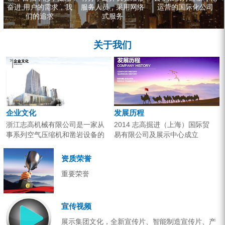
奋进,用户的需求，我
服务人员，采用网络
运营的国际化公司
们的追求
式服务
关于我们
企业文化
发展历程
浙江志高机械有限公司是一家从
2014 志高掘进（上海）国际贸
事系列空气压缩机和凿岩设备的
易有限公司及展示中心成立
研究开发、生产销售和应用服务
2013 分体钻机形成410、420、
的专业机构。产品广泛应用于工
430三...
资质荣誉
业气源、各类矿山开采和工程项
重要荣誉
目建设。企业以技术开发为核
心，...
宣传视频
展示集团文化，全新宣传片、智能制造宣传片、产