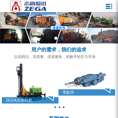
关于我们
新闻媒体
产品中心
客户服务
ZEGA一体式潜孔钻机
企业文化
公司新闻
服务介绍
ZEGA地下掘进台车
发展历程
行业动态
服务中心
ZEGA小型一体式露天钻机
资质荣誉
营销网络
用户的需求，我们的追求
ZEGA全液压顶锤钻机
宣传视频
以高档次、高质量、优质服务，积极开拓巨力市场
ZEGA水井钻机
零配件
锚固钻机系列
零配件
FY水井钻车系列
ZEGA水井钻机
KQZ水井钻机系列