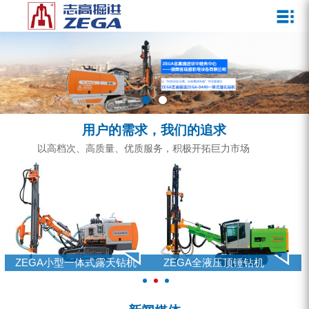
关于我们
新闻媒体
产品中心
客户服务
ZEGA一体式潜孔钻机
企业文化
公司新闻
服务介绍
ZEGA地下掘进台车
发展历程
行业动态
服务中心
ZEGA小型一体式露天钻机
资质荣誉
营销网络
用户的需求，我们的追求
ZEGA全液压顶锤钻机
宣传视频
以高档次、高质量、优质服务，积极开拓巨力市场
ZEGA水井钻机
零配件
锚固钻机系列
FY水井钻车系列
ZEGA小型一体式露天钻机
ZEGA全液压顶锤钻机
KQZ水井钻机系列