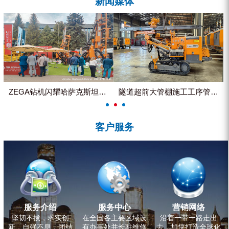
新闻媒体
ZEGA分体式露天钻机
水井专用螺杆空压机
雾炮机
洗轮机
螺杆式空气压缩机
ZEGA钻机闪耀哈萨克斯坦国际...
隧道超前大管棚施工工序管理控制
黑金刚钻头钻具系列
客户服务
发电机组
服务介绍
服务中心
营销网络
坚韧不拔，求实创
在全国各主要区域设
沿着一带一路走出
新，自强不息，团结
有办事处并长驻维修
去，加快打造全球化