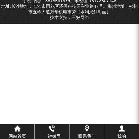
手机:阳总-13875561579。李经理-15173507148
ZEGA分体式露天钻机
地址:长沙地址：长沙市雨花区环保科技园兴业路47号。郴州地址：郴州
市五岭大道万华机电市旁（水利局斜对面）
水井专用螺杆空压机
技术支持：
三好网络
雾炮机
洗轮机
螺杆式空气压缩机
黑金刚钻头钻具系列
发电机组
网站首页
一键拨号
联系我们
我的