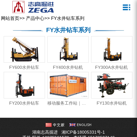
关于我们
新闻媒体
产品中心
客户服务
网站首页
>>
产品中心
>>
FY水井钻车系列
ZEGA一体式潜孔钻机
企业文化
公司新闻
服务介绍
FY水井钻车系列
ZEGA地下掘进台车
发展历程
行业动态
服务中心
ZEGA小型一体式露天钻机
资质荣誉
营销网络
ZEGA全液压顶锤钻机
宣传视频
FY600水井钻车
FY400水井钻机
FY300A水井钻机
ZEGA水井钻机
零配件
锚固钻机系列
FY200水井钻车
移动服务工作站｜一站式钻车维护修理工作室
FY130水井钻机
FY水井钻车系列
KQZ水井钻机系列
湖南志高掘进
湘ICP备18005331号-1