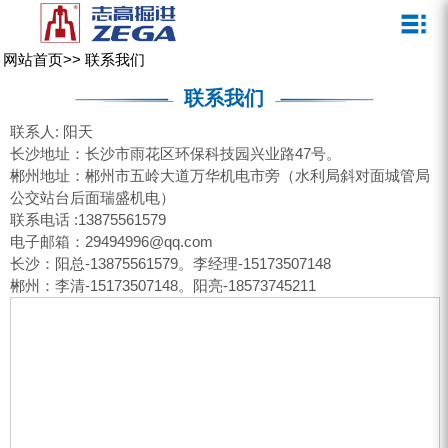
关于我们
新闻媒体
产品中心
客户服务
网站首页
>>
联系我们
ZEGA一体式潜孔钻机
企业文化
公司新闻
服务介绍
联系我们
ZEGA地下掘进台车
发展历程
行业动态
服务中心
联系人: 阳天
长沙地址：长沙市雨花区环保科技园兴业路47号。
ZEGA小型一体式露天钻机
资质荣誉
营销网络
郴州地址：郴州市五岭大道万华机电市旁（水利局斜对面城管局
公交站台后面瑞盛机电）
ZEGA全液压顶锤钻机
宣传视频
联系电话 :13875561579
电子邮箱：29494996@qq.com
ZEGA水井钻机
长沙：阳总-13875561579。李经理-15173507148
郴州：李清-15173507148。阳亮-18573745211
零配件
锚固钻机系列
FY水井钻车系列
KQZ水井钻机系列