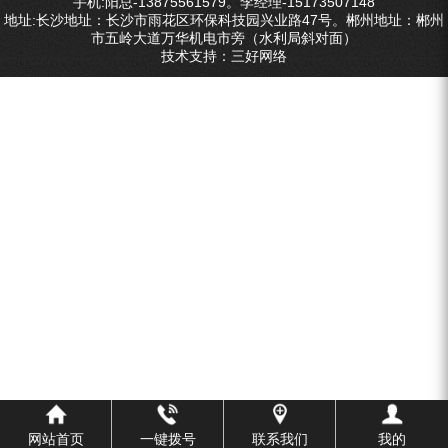
手机:阳总-13875561579。李经理-15173507148
ZEGA分体式露天钻机
地址:长沙地址：长沙市雨花区环保科技园兴业路47号。郴州地址：郴州
市五岭大道万华机电市旁（水利局斜对面）
水井专用螺杆空压机
技术支持：
三好网络
雾炮机
洗轮机
螺杆式空气压缩机
黑金刚钻头钻具系列
发电机组
网站首页
一键拨号
联系我们
我的