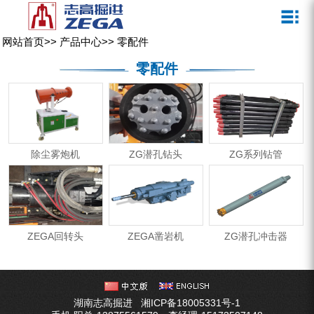
关于我们
新闻媒体
产品中心
客户服务
网站首页
>>
产品中心
>>
零配件
ZEGA一体式潜孔钻机
企业文化
公司新闻
服务介绍
零配件
ZEGA地下掘进台车
发展历程
行业动态
服务中心
ZEGA小型一体式露天钻机
资质荣誉
营销网络
ZEGA全液压顶锤钻机
宣传视频
除尘雾炮机
ZG潜孔钻头
ZG系列钻管
ZEGA水井钻机
零配件
锚固钻机系列
ZEGA回转头
ZEGA凿岩机
ZG潜孔冲击器
FY水井钻车系列
KQZ水井钻机系列
湖南志高掘进
湘ICP备18005331号-1