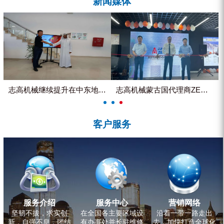
新闻媒体
ZEGA分体式露天钻机
水井专用螺杆空压机
雾炮机
洗轮机
螺杆式空气压缩机
志高机械继续提升在中东地区的市...
志高机械蒙古国代理商ZEGA客...
黑金刚钻头钻具系列
客户服务
发电机组
服务介绍
服务中心
营销网络
坚韧不拔，求实创
在全国各主要区域设
沿着一带一路走出
新，自强不息，团结
有办事处并长驻维修
去，加快打造全球化