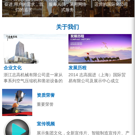
奋进,用户的需求，我
服务人员，采用网络
运营的国际化公司
们的追求
式服务
关于我们
企业文化
发展历程
浙江志高机械有限公司是一家从
2014 志高掘进（上海）国际贸
事系列空气压缩机和凿岩设备的
易有限公司及展示中心成立
研究开发、生产销售和应用服务
2013 分体钻机形成410、420、
的专业机构。产品广泛应用于工
430三...
资质荣誉
业气源、各类矿山开采和工程项
重要荣誉
目建设。企业以技术开发为核
心，...
宣传视频
展示集团文化，全新宣传片、智能制造宣传片、产