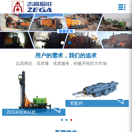
关于我们
新闻媒体
产品中心
客户服务
ZEGA一体式潜孔钻机
企业文化
公司新闻
服务介绍
ZEGA地下掘进台车
发展历程
行业动态
服务中心
ZEGA小型一体式露天钻机
资质荣誉
营销网络
用户的需求，我们的追求
ZEGA全液压顶锤钻机
宣传视频
以高档次、高质量、优质服务，积极开拓巨力市场
ZEGA水井钻机
零配件
锚固钻机系列
零配件
FY水井钻车系列
ZEGA水井钻机
KQZ水井钻机系列