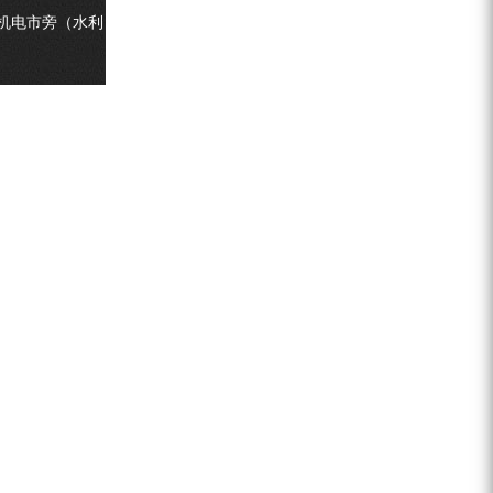
ZEGA分体式露天钻机
机电市旁（水利
水井专用螺杆空压机
雾炮机
洗轮机
螺杆式空气压缩机
黑金刚钻头钻具系列
发电机组