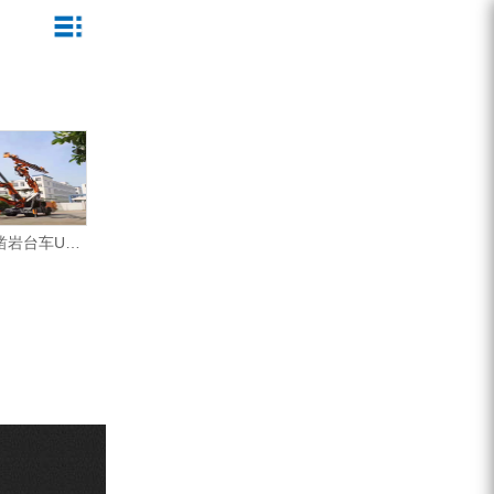
ZEGA一体式潜孔钻机
企业文化
公司新闻
服务介绍
ZEGA地下掘进台车
发展历程
行业动态
服务中心
ZEGA小型一体式露天钻机
资质荣誉
营销网络
ZEGA全液压顶锤钻机
宣传视频
浙江志高掘进三臂凿岩台车UJ33中铁隧道集团施工视频
ZEGA水井钻机
零配件
锚固钻机系列
FY水井钻车系列
KQZ水井钻机系列