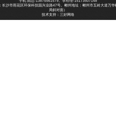
手机:阳总-13875561579。李经理-15173507148
址：长沙市雨花区环保科技园兴业路47号。郴州地址：郴州市五岭大道万华
局斜对面）
技术支持：
三好网络