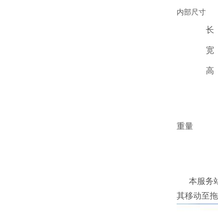
内部尺寸
长
宽
高
重量
本服务站
其移动至