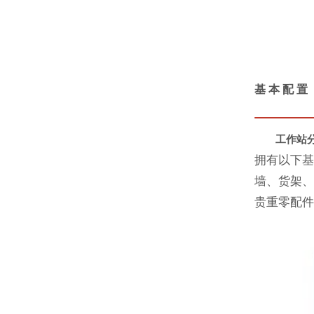
基 本 配 置
工作站
拥有以下
墙、货架
贵重零配