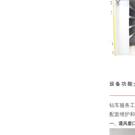
设 备 功 能 
钻车服务
配套维护
一、通风窗