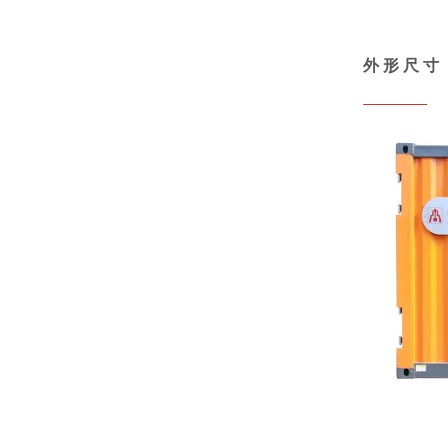
外 形 尺 寸