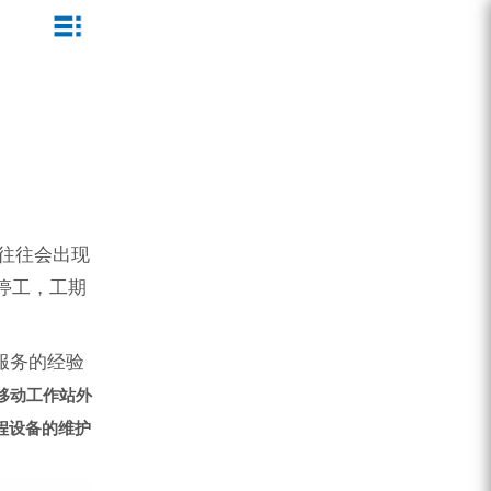
ZEGA一体式潜孔钻机
企业文化
公司新闻
服务介绍
ZEGA地下掘进台车
发展历程
行业动态
服务中心
ZEGA小型一体式露天钻机
资质荣誉
营销网络
ZEGA全液压顶锤钻机
宣传视频
往往会出现
ZEGA水井钻机
停工，工期
零配件
锚固钻机系列
服务的经验
移动工作站外
FY水井钻车系列
程设备的维护
KQZ水井钻机系列