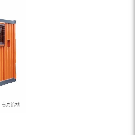
ZEGA分体式露天钻机
水井专用螺杆空压机
雾炮机
洗轮机
螺杆式空气压缩机
黑金刚钻头钻具系列
发电机组