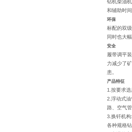
钻机柴油机
和辅助时
环保
标配的双级
同时也大
安全
履带调平装
力减少了矿
患。
产品特征
1.按要求
2.浮动式
路、空气管
3.换钎机
各种规格