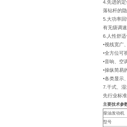
4.先进的
落钻杆的
5.大功率
有无级调速
6.人性舒
•视线宽广
•全方位可
•音响、空
•操纵简易
•各类显示
7.干式、
先行业标
主要技术参
柴油发动机
型号