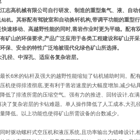
息
浙江志高机械有限公司自行研发、制造的重型集气、液、自动
。其标配有驾驶室和自动换钎机构,带调平功能的重型
孔钻机
足快速移动、高越野性能的同时,凿岩作业时更为平稳。配有
有矿山的环保要求,产品广泛应用于各类工程建设和矿山开
、环保、安全的特性广泛地被现代化绿色矿山所选择。
大孔径、中深孔、适应各复杂岩层。
最长6米的钻杆及强大的越野性能缩短了钻机辅助时间。配
压机使得排渣彻底,更有利于凿岩速度的大幅度增加,减少钻
降低了排渣所需的压缩空气。强有力的推进、回转设计,在
解决了复杂岩层的卡钻难题。单人操作降低了人工成本,大孔
数量降低。以上功能也使得矿山所需设备的台数减少。
同时驱动螺杆式空压机和液压系统,且功率输出为错峰设计,