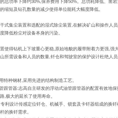
的总功率下降约30%,保养费用下降50%。总功耗降低、凿
间的缩短及钻孔数量的减少使得单位能耗大幅度降低。
干式集尘装置和选配的湿式除尘装置,在解决矿山和操作人
幅度降低粉尘对设备本身的污染。
置使得钻机上下坡重心更稳,原始地貌的履带附着力更强,强
山所需设备和人员的数量,钎仓和驾驶室的保护设计杜绝人
选用特种钢材,采用先进的结构制造工艺。
油管跟管器:志高自主研发的浮动式油管跟管器的配置有效地
路,极大的延长了使用寿命。
构:专利设计传感定位钎仓、机械手、锁套及卡钎器组成的换钎
钻杆的换钎需求。