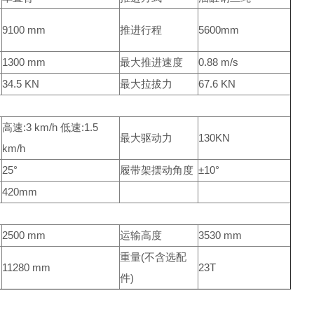
9100 mm
推进行程
5600mm
1300 mm
最大推进速度
0.88 m/s
34.5 KN
最大拉拔力
67.6 KN
高速:3 km/h 低速:1.5
最大驱动力
130KN
km/h
25°
履带架摆动角度
±10°
420mm
2500 mm
运输高度
3530 mm
重量(不含选配
11280 mm
23T
件)