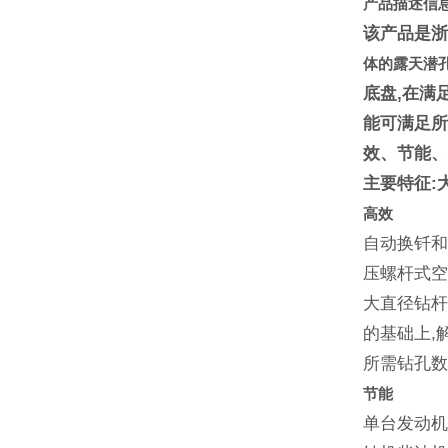
产品描述信
该产品是
体的露天潜
底盘,在满
能可满足所
效、节能
主要特征:
高效
自动换钎和
压螺杆式空
大直径钻杆
的基础上,
所需钻孔
节能
单台发动机