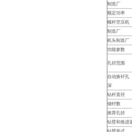
制造厂
额定功率
螺杆空压机
制造厂
机头制造厂
功能参数
孔径范围
自动换钎孔
深
钻杆直径
储钎数
推荐孔径
钻臂和推进
钻臂形式