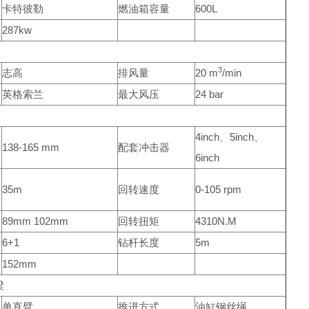
卡特彼勒
燃油箱容量
600L
287kw
3
志高
排风量
20 m
/min
英格索兰
最大风压
24 bar
4inch、5inch、
138-165 mm
配套冲击器
6inch
35m
回转速度
0-105 rpm
89mm 102mm
回转扭矩
4310N.M
6+1
钻杆长度
5m
152mm
梁
单直臂
推进方式
油缸钢丝绳