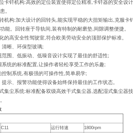
定位卡钎机构:高效的定位装置使得定位精准,卡钎器的安全设
隐患。
回转机构:加大设计的回转头,能实现平稳的大扭矩输出,克服卡
功能。回转座于导轨间,装有特制的耐磨垫,间隙调整便捷。
适化的高安全性驾驶室,符合欧美劳动安全的顶部保护标准。
、清晰、环保型玻璃;
视范围、低振动、低噪音设计实现了最佳的舒适性;
调系统的标准配置,让操作者轻松享受工作的乐趣;
的控制系统,有极强的可操作性,简单易学;
、提示、报警功能使得设备始终保持最佳的工作状态。
湿式集尘系统:标准配备双级高效干式集尘器,选配湿式集尘器技
准。
数
C11
运行转速
1800rpm