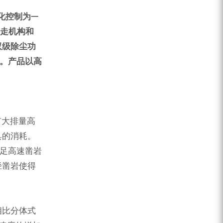
ZEGA分体式露天钻机
化控制为
一
水井专用螺杆空压机
行走机构和
雾炮机
双级除尘功
采。产品以高
洗轮机
螺杆式空气压缩机
黑金刚钻头钻具系列
有大排量高
发电机组
具的消耗。
满足高速凿岩
径凿岩使得
相比分体式