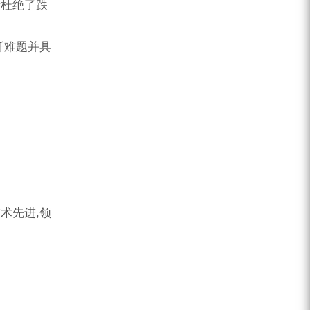
计杜绝了跌
钎难题并具
术先进,领