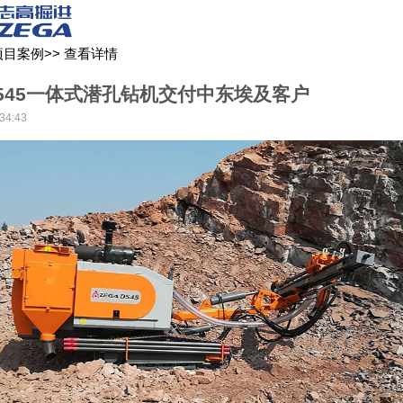
关于我们
新闻媒体
产品中心
客户服务
项目案例
>>
查看详情
 D545一体式潜孔钻机交付中东埃及客户
34:43