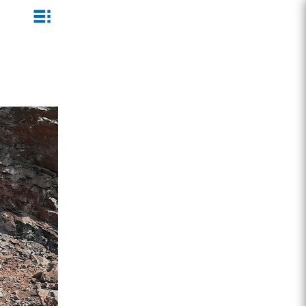
ZEGA一体式潜孔钻机
企业文化
公司新闻
服务介绍
ZEGA地下掘进台车
发展历程
行业动态
服务中心
ZEGA小型一体式露天钻机
资质荣誉
营销网络
ZEGA全液压顶锤钻机
宣传视频
ZEGA水井钻机
零配件
锚固钻机系列
FY水井钻车系列
KQZ水井钻机系列