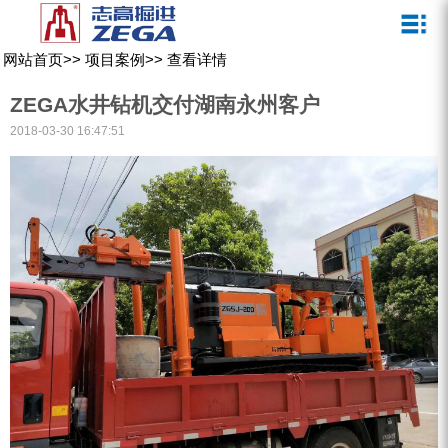
关于我们
新闻媒体
产品中心
客户服务
网站首页
>>
项目案例
>>
查看详情
ZEGA一体式潜孔钻机
企业文化
公司新闻
服务介绍
ZEGA水井钻机交付湖南永州客户
ZEGA地下掘进台车
发展历程
行业动态
服务中心
2018-03-30 16:47:51
ZEGA小型一体式露天钻机
资质荣誉
营销网络
ZEGA全液压顶锤钻机
宣传视频
ZEGA水井钻机
零配件
锚固钻机系列
FY水井钻车系列
KQZ水井钻机系列