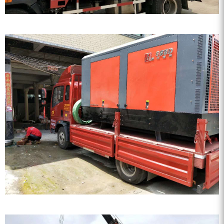
ZEGA分体式露天钻机
水井专用螺杆空压机
雾炮机
洗轮机
螺杆式空气压缩机
黑金刚钻头钻具系列
发电机组