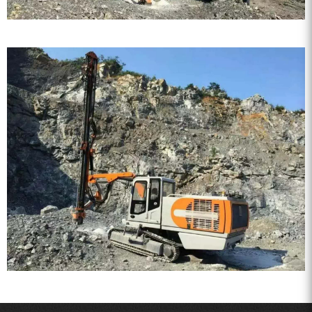
ZEGA分体式露天钻机
水井专用螺杆空压机
雾炮机
洗轮机
螺杆式空气压缩机
黑金刚钻头钻具系列
发电机组