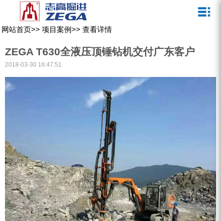
关于我们
新闻媒体
产品中心
客户服务
网站首页
>>
项目案例
>>
查看详情
ZEGA一体式潜孔钻机
企业文化
公司新闻
服务介绍
ZEGA T630全液压顶锤钻机交付广东客户
ZEGA地下掘进台车
发展历程
行业动态
服务中心
2018-03-30 16:47:51
ZEGA小型一体式露天钻机
资质荣誉
营销网络
ZEGA全液压顶锤钻机
宣传视频
ZEGA水井钻机
零配件
锚固钻机系列
FY水井钻车系列
KQZ水井钻机系列