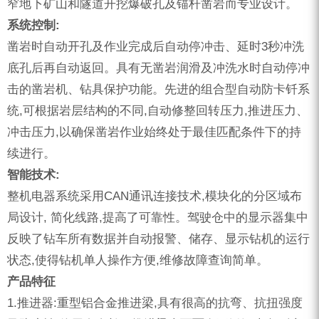
窄地下矿山和隧道开挖爆破孔及锚杆凿岩而专业设计。
系统控制:
凿岩时自动开孔及作业完成后自动停冲击、延时3秒冲洗
底孔后再自动返回。具有无凿岩润滑及冲洗水时自动停冲
击的凿岩机、钻具保护功能。先进的组合型自动防卡钎系
统,可根据岩层结构的不同,自动修整回转压力,推进压力、
冲击压力,以确保凿岩作业始终处于最佳匹配条件下的持
续进行。
智能技术:
整机电器系统采用CAN通讯连接技术,模块化的分区域布
局设计, 简化线路,提高了可靠性。驾驶仓中的显示器集中
反映了钻车所有数据并自动报警、储存、显示钻机的运行
状态,使得钻机单人操作方便,维修故障查询简单。
产品特征
1.推进器:重型铝合金推进梁,具有很高的抗弯、抗扭强度