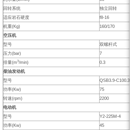
回转系统
独立回转
适应岩石硬度
f8-16
机重(Kg)
160/170
空压机
型号
双螺杆式
压力(bar)
7
3
排量(m
/min)
0.3
柴油发动机
型号
QSB3.9-C100.3
功率(Kw)
75
转速(rpm)
2200
电动机
型号
Y2-225M-4
功率(Kw)
45