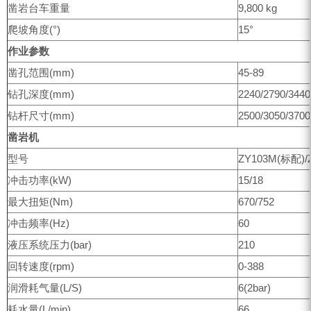
凿岩台车重量
9,800 kg
爬坡角度(°)
15°
作业参数
凿孔范围(mm)
45-89
钻孔深度(mm)
2240/2790/3440
钻杆尺寸(mm)
2500/3050/3700
凿岩机
型号
ZY103M(标配)/
冲击功率(kW)
15/18
最大扭矩(Nm)
670/752
冲击频率(Hz)
60
液压系统压力(bar)
210
回转速度(rpm)
0-388
润滑耗气量(L/S)
6(2bar)
耗水量(L/min)
66