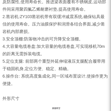
及防腐性,使用寿命长。推进梁表面覆有不锈钢皮,运动部
件间采用聚四氟乙烯耐磨衬垫,提高使用寿命。
2.凿岩机:ZY103凿岩机带有双缓冲减震系统,确保钻具最
佳的使用寿命。压力油膜保护和润滑各结合界面,减少凿
岩机内部磨损。
3.安全顶棚:防落物冲击的可升降安全顶棚。
4.大容量电缆卷盘:加大容量的电缆卷盘,可实现移机70m
的距离无需拆装电缆。
5.定位支腿: 前部两个重型外延伸缩液压支腿配合履带用
于稳固机身,定位方便、稳定、精确。
6.操作台: 系统高度集成化,同一区域布置设计,使操作更为
便捷。
外形尺寸