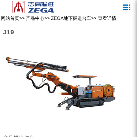
关于我们
新闻媒体
产品中心
客户服务
网站首页
>>
产品中心
>>
ZEGA地下掘进台车
>>
查看详情
ZEGA一体式潜孔钻机
企业文化
公司新闻
服务介绍
J19
ZEGA地下掘进台车
发展历程
行业动态
服务中心
ZEGA小型一体式露天钻机
资质荣誉
营销网络
ZEGA全液压顶锤钻机
宣传视频
ZEGA水井钻机
零配件
锚固钻机系列
FY水井钻车系列
KQZ水井钻机系列