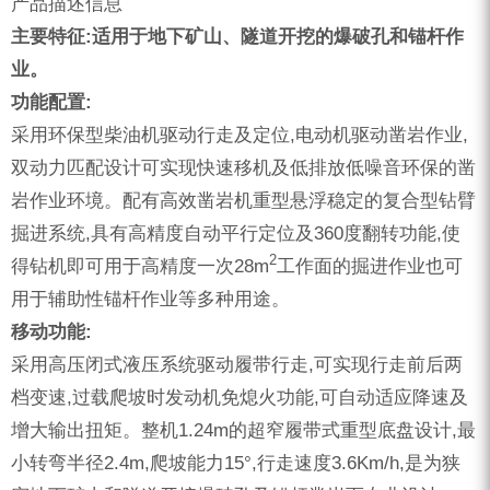
产品描述信息
ZEGA分体式露天钻机
主要特征:适用于地下矿山、隧道开挖的爆破孔和锚杆作
水井专用螺杆空压机
业。
雾炮机
功能配置:
采用环保型柴油机驱动行走及定位,电动机驱动凿岩作业,
洗轮机
双动力匹配设计可实现快速移机及低排放低噪音环保的凿
螺杆式空气压缩机
岩作业环境。配有高效凿岩机重型悬浮稳定的复合型钻臂
黑金刚钻头钻具系列
掘进系统,具有高精度自动平行定位及360度翻转功能,使
2
得钻机即可用于高精度一次28m
工作面的掘进作业也可
发电机组
用于辅助性锚杆作业等多种用途。
移动功能:
采用高压闭式液压系统驱动履带行走,可实现行走前后两
档变速,过载爬坡时发动机免熄火功能,可自动适应降速及
增大输出扭矩。整机1.24m的超窄履带式重型底盘设计,最
小转弯半径2.4m,爬坡能力15°,行走速度3.6Km/h,是为狭