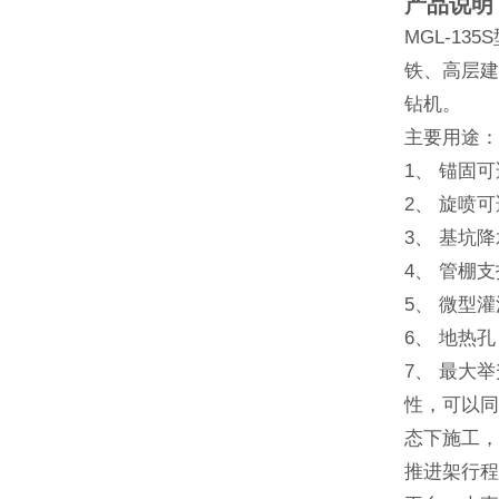
产品说明
MGL-1
铁、高层建
钻机。
主要用途
1、 锚固
2、 旋喷
3、 基坑
4、 管棚
5、 微型
6、 地热
7、 最大
性，可以同
态下施工，
推进架行程