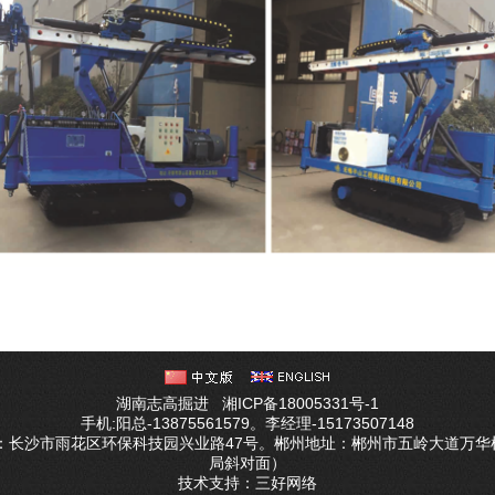
湖南志高掘进
湘ICP备18005331号-1
手机:阳总-13875561579。李经理-15173507148
址：长沙市雨花区环保科技园兴业路47号。郴州地址：郴州市五岭大道万华
局斜对面）
技术支持：
三好网络