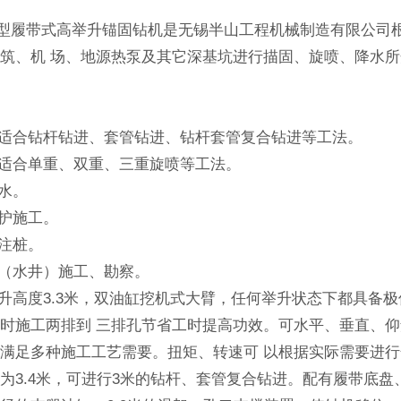
35S型履带式高举升锚固钻机是无锡半山工程机械制造有限公司
筑、机 场、地源热泵及其它深基坑进行描固、旋喷、降水
：
可适合钻杆钻进、套管钻进、钻杆套管复合钻进等工法。
可适合单重、双重、三重旋喷等工法。
降水。
支护施工。
灌注桩。
孔（水井）施工、勘察。
举升高度3.3米，双油缸挖机式大臂，任何举升状态下都具备
时施工两排到 三排孔节省工时提高功效。可水平、垂直、
满足多种施工工艺需要。扭矩、转速可 以根据实际需要进
为3.4米，可进行3米的钻杆、套管复合钻进。配有履带底盘