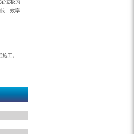
、定位极为
度低、效率
层施工。
MGL-135S
φ150-φ250
10.0-140
φ89 , φ102 , φ114
0~90