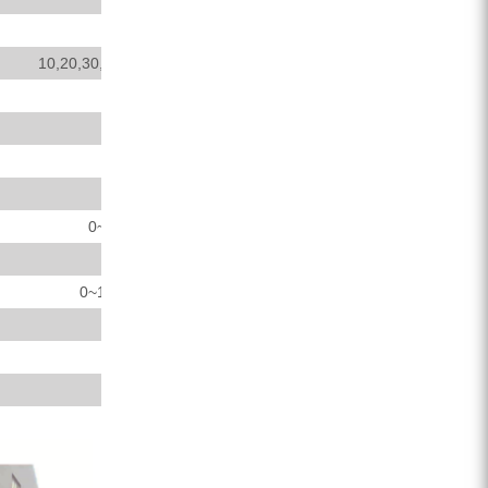
6800
10,20,30,35,40,60,70,90,110,125,140
3400
900
3.3
65
0~5(adjustable)7/23/30
33
0~10(adjustable)14/46/59
55+18.5+2.2
5400*2100*2000
6000（kg）