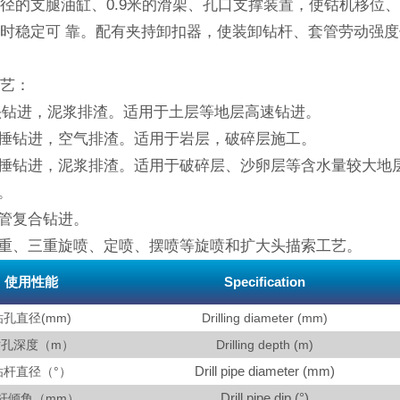
径的支腿油缸、0.9米的滑架、孔口支撑装置，使钴机移位
时稳定可 靠。配有夹持卸扣器，使装卸钻杆、套管劳动强
工艺：
钻头钻进，泥浆排渣。适用于土层等地层高速钻进。
孔捶钻进，空气排渣。适用于岩层，破碎层施工。
动捶钻进，泥浆排渣。适用于破碎层、沙卵层等含水量较大地
进。
套管复合钻进。
双重、三重旋喷、定喷、摆喷等旋喷和扩大头描索工艺。
使用性能
Specification
钻孔直径(mm)
Drilling diameter (mm)
钻孔深度（m）
Drilling depth (m)
Drill pipe diameter (mm)
钻杆直径（°）
Drill pipe dip (°)
杆倾角（mm）