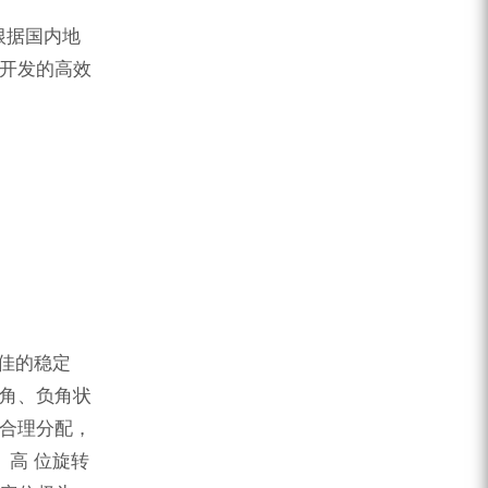
ZEGA分体式露天钻机
根据国内地
水井专用螺杆空压机
所开发的高效
雾炮机
洗轮机
螺杆式空气压缩机
黑金刚钻头钻具系列
发电机组
极佳的稳定
仰角、负角状
行合理分配，
、高 位旋转