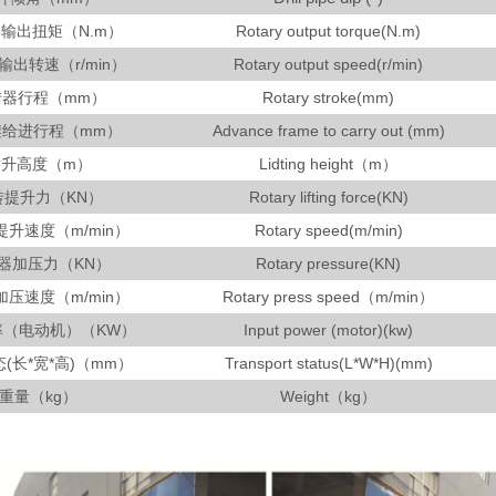
输出扭矩（N.m）
Rotary output torque(N.m)
输出转速（r/min）
Rotary output speed(r/min)
转器行程（mm）
Rotary stroke(mm)
架给进行程（mm）
Advance frame to carry out (mm)
举升高度（m）
Lidting height（m）
转提升力（KN）
Rotary lifting force(KN)
升速度（m/min）
Rotary speed(m/min)
器加压力（KN）
Rotary pressure(KN)
压速度（m/min）
Rotary press speed（m/min）
率（电动机）（KW）
Input power (motor)(kw)
(长*宽*高)（mm）
Transport status(L*W*H)(mm)
重量（kg）
Weight（kg）