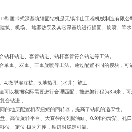
-13 5 D型履带式深基坑锚固钻机是无锡半山工程机械制造有限
建筑、机场、 地源热泵及其它深基坑进行描固、旋喷、降
：
适合钻杆钻进、套管钻进、钻杆套管符合钻进等工法。
适合单重、双重、三重旋喷等工法。通过配置不同的模块，可
。
水。4.微型灌注桩。5.地热孔（水井）施工。
转速可以根据实际需要进行合理匹配，推进架行程为3.4米，可
管复合钻进，
不同的地层配置相应扭矩的回转器，提高了钻机的适应性。
盘、高位旋转平台、大直径的支腿油缸、0.9米的滑架、孔
移位、定位 扱为方便，钻进时稳定可靠。