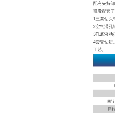
配有夹持卸
研发配套
1三翼钻头
2空气潜孔
3孔底液动
4套管钻进
工艺。
回转
回转