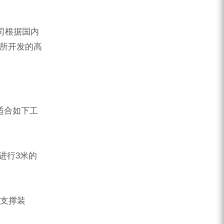
ZEGA分体式露天钻机
水井专用螺杆空压机
公司根据国内
雾炮机
水所开发的高
洗轮机
螺杆式空气压缩机
黑金刚钻头钻具系列
适合如下工
发电机组
进行3米的
口支撑装