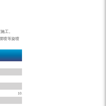
层施工。
、摆喷等旋喷
MGL-135D
φ150-φ250
100-140
φ73 , φ89,φ102, φ114
0~90
10,20,30,35,40,60,70,100,140
6800