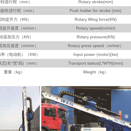
回转器行程（mm）
Rotary stroke(mm)
动架给进行程（mm）
Push holder for stroke (mm)
回转提升力（KN）
Rotary lifting force(KN)
器提升速度（m/min）
Rotary speed(m/min)
转器加压力（KN）
Rotary pressure(KN)
器加压速度（m/min）
Rotary press speed（m/min）
功率（电动机）（KW）
Input power (motor)(kw)
态(长*宽*高)（mm）
Transport status(L*W*H)(mm)
重量（kg）
Weight（kg）