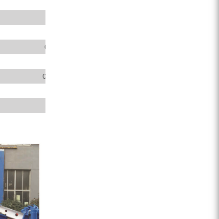
3400
900
65
0~1.4(adjustable)7/23/30
36
0~1.8(adjustable)14/46/59
55+18.5+2.2
5400*2100*2000
5800（kg）