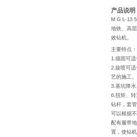
产品说明
M G L
地铁、高层
效钻机。
主要特点
1.描固可
2.旋喷可
艺的施工
3.基坑降
6.扭矩、
钻杆，套
可以根据
配有履带地
置，使钻机