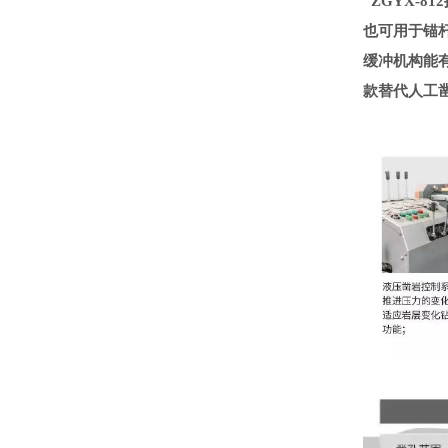
ZGYX-8
也可用于锚杆
缓冲机构能
款替代人工