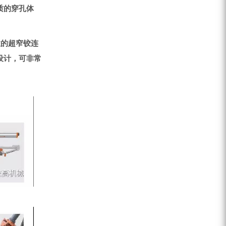
质的穿孔体
性的超窄铰连
设计，可非常