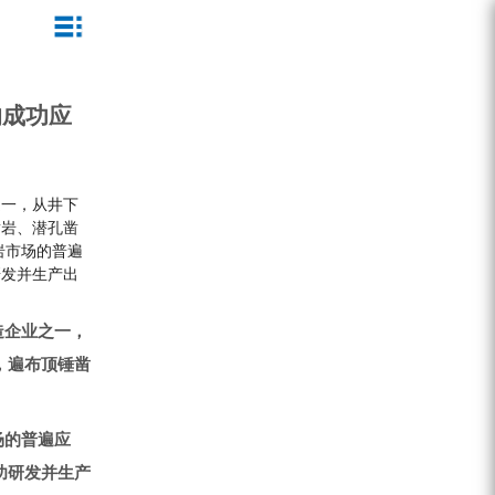
ZEGA一体式潜孔钻机
企业文化
公司新闻
服务介绍
的成功应
ZEGA地下掘进台车
发展历程
行业动态
服务中心
ZEGA小型一体式露天钻机
资质荣誉
营销网络
之一，从井下
ZEGA全液压顶锤钻机
宣传视频
凿岩、潜孔凿
岩市场的普遍
ZEGA水井钻机
研发并生产出
零配件
造企业之一，
锚固钻机系列
，遍布顶锤凿
FY水井钻车系列
场的普遍应
KQZ水井钻机系列
功研发并生产