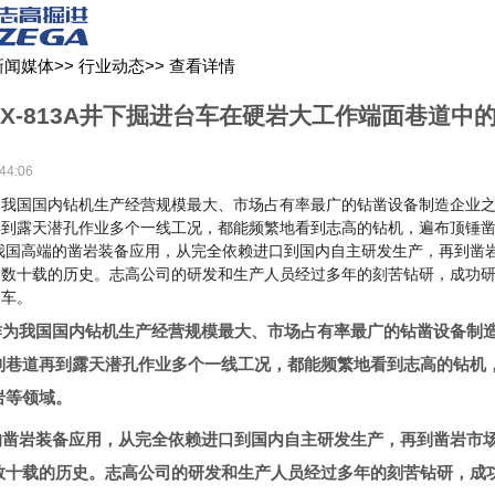
关于我们
新闻媒体
产品中心
客户服务
新闻媒体
>>
行业动态
>>
查看详情
YX-813A井下掘进台车在硬岩大工作端面巷道中
44:06
为我国国内钻机生产经营规模最大、市场占有率最广的钻凿设备制造企业
再到露天潜孔作业多个一线工况，都能频繁地看到志高的钻机，遍布顶锤
我国高端的凿岩装备应用，从完全依赖进口到国内自主研发生产，再到凿
了数十载的历史。志高公司的研发和生产人员经过多年的刻苦钻研，成功
台车。
为我国国内钻机生产经营规模最大、市场占有率最广的钻凿设备制
到巷道再到露天潜孔作业多个一线工况，都能频繁地看到志高的钻机
岩等领域。
凿岩装备应用，从完全依赖进口到国内自主研发生产，再到凿岩市
数十载的历史。志高公司的研发和生产人员经过多年的刻苦钻研，成