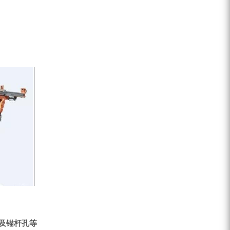
ZEGA分体式露天钻机
水井专用螺杆空压机
雾炮机
洗轮机
螺杆式空气压缩机
黑金刚钻头钻具系列
发电机组
及锚杆孔等