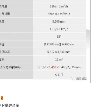
2
2井下掘进台车