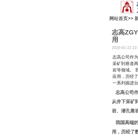
网站首页
>>
志高ZG
用
2020-01-22 22:
志高公司作
采矿到巷道
岩等领域。 
应用，历经
一系列掘进
志高公司作
从井下采矿
岩、潜孔凿
我国高端的
用，历经了