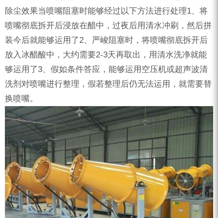
ZEGA分体式露天钻机
除尘效果当喷嘴阻塞时能够经过以下方法进行处理1、将
水井专用螺杆空压机
喷嘴彻底拆开后浸放在醋中，过夜后用清水冲刷，然后拼
装今后就能够运用了2、严峻阻塞时，将喷嘴彻底拆开后
雾炮机
放入冰醋酸中，大约需要2-3天再取出，用清水洗净就能
洗轮机
够运用了3、假如条件答应，能够运用空压机或超声波清
螺杆式空气压缩机
洗剂对喷嘴进行整理，假若整理后仍无法运用，就需要替
换喷嘴。
黑金刚钻头钻具系列
发电机组