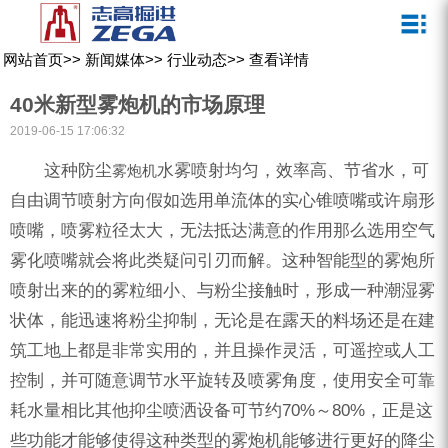
关于我们
新闻媒体
产品中心
客户服务
网站首页
>>
新闻媒体
>>
行业动态
>>
查看详情
ZEGA一体式潜孔钻机
企业文化
公司新闻
服务介绍
40米新型雾炮机的市场原理
ZEGA地下掘进台车
发展历程
行业动态
服务中心
2019-06-15 17:06:32
ZEGA小型一体式露天钻机
资质荣誉
营销网络
这种防尘
水雾喷射均匀，效率高、节省水，可
雾炮机
自由调节喷射方向假如选用单流体的实心锥喷嘴或许扇形
ZEGA全液压顶锤钻机
宣传视频
喷嘴，喷雾粒径太大，无法抵达满意的作用那么选用空气
ZEGA水井钻机
雾化喷嘴就会将此类疑问引刃而解。这种智能型的雾炮所
零配件
喷射出来的的雾粒细小、与粉尘接触时，形成一种潮湿雾
状体，能迅速将粉尘抑制，无论是在露天的料场还是在建
锚固钻机系列
筑工地上都是非常实用的，并且操作灵活，可遥控或人工
FY水井钻车系列
控制，并可随意调节水平旋转及喷雾角度，使用安全可靠
耗水量相比其他抑尘喷洒设备可节约70%～80%，正是这
KQZ水井钻机系列
些功能才能够使得这种类型的雾炮机能够进行更好的降尘