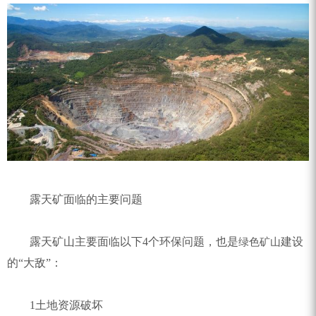
ZEGA分体式露天钻机
水井专用螺杆空压机
雾炮机
洗轮机
螺杆式空气压缩机
黑金刚钻头钻具系列
发电机组
露天矿面临的主要问题
露天矿山主要面临以下4个环保问题，也是
建设
绿色矿山
的“大敌”：
1土地资源破坏