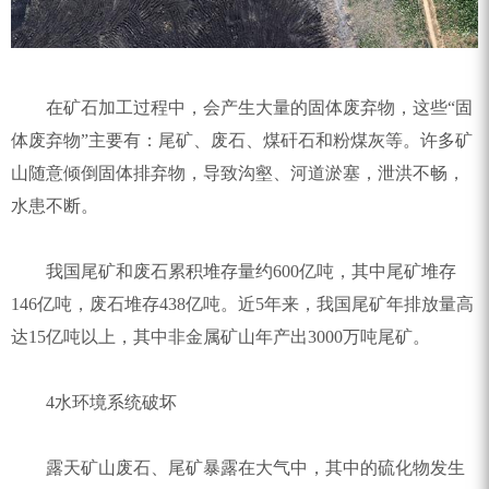
在矿石加工过程中，会产生大量的固体废弃物，这些“固
体废弃物”主要有：尾矿、废石、煤矸石和粉煤灰等。许多矿
山随意倾倒固体排弃物，导致沟壑、河道淤塞，泄洪不畅，
水患不断。
我国尾矿和废石累积堆存量约600亿吨，其中尾矿堆存
146亿吨，废石堆存438亿吨。近5年来，我国尾矿年排放量高
达15亿吨以上，其中非金属矿山年产出3000万吨尾矿。
4水环境系统破坏
露天矿山废石、尾矿暴露在大气中，其中的硫化物发生