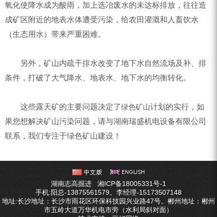
氧化使降水成为酸雨，加上选冶废水的未达标排放，往往造
成矿区附近的地表水体遭受污染，给农田灌溉和人畜饮水
（生态用水）带来严重困难。
另外，矿山内疏干排水改变了地下水自然流场及补、排
条件，打破了大气降水、地表水、地下水的均衡转化。
这些露天矿的主要问题决定了
计划的实行，如
绿色矿山
果您想解决矿山污染问题，请与湖南瑞盛机电设备有限公司
联系，我们专注于绿色矿山建设！
湖南志高掘进
湘ICP备18005331号-1
手机:阳总-13875561579。李经理-15173507148
地址:长沙地址：长沙市雨花区环保科技园兴业路47号。郴州地址：郴州
市五岭大道万华机电市旁（水利局斜对面）