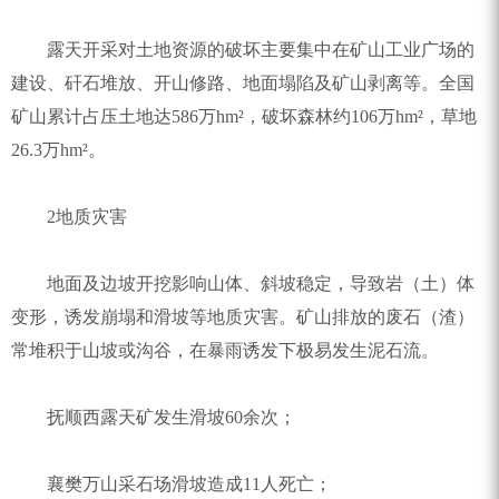
露天开采对土地资源的破坏主要集中在矿山工业广场的
建设、矸石堆放、开山修路、地面塌陷及矿山剥离等。全国
矿山累计占压土地达586万hm²，破坏森林约106万hm²，草地
26.3万hm²。
2地质灾害
地面及边坡开挖影响山体、斜坡稳定，导致岩（土）体
变形，诱发崩塌和滑坡等地质灾害。矿山排放的废石（渣）
常堆积于山坡或沟谷，在暴雨诱发下极易发生泥石流。
抚顺西露天矿发生滑坡60余次；
襄樊万山采石场滑坡造成11人死亡；