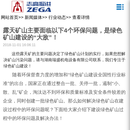
关于我们
新闻媒体
产品中心
客户服务
网站首页
>>
新闻媒体
>>
行业动态
>>
查看详情
ZEGA一体式潜孔钻机
企业文化
公司新闻
服务介绍
露天矿山主要面临以下4个环保问题，是绿色
ZEGA地下掘进台车
发展历程
行业动态
服务中心
矿山建设的“大敌”！
2018-11-01 16:06:11
ZEGA小型一体式露天钻机
资质荣誉
营销网络
这些露天矿的主要问题决定了绿色矿山计划的实行，如果您想解
ZEGA全液压顶锤钻机
宣传视频
决矿山污染问题，请与湖南瑞盛机电设备有限公司联系，我们专注于
绿色矿山建设！
ZEGA水井钻机
随着环保督查力度的增加和“绿色矿山建设全国性行业标
零配件
准”的出台，国家正在通过整合一批、关停一批，遏制“小、
散、乱”矿企，淘汰达不到环保和质量标准及安全条件较差的
锚固钻机系列
企业，同时创建一批绿色矿山。那么如何解决绿色矿山在建
FY水井钻车系列
设过程中的环保问题呢？下面给大家介绍下建设绿色矿山过
程中的环保问题及解决办法！
KQZ水井钻机系列