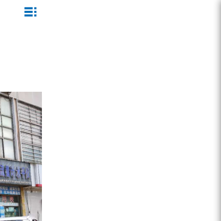
ZEGA一体式潜孔钻机
企业文化
公司新闻
服务介绍
ZEGA地下掘进台车
发展历程
行业动态
服务中心
ZEGA小型一体式露天钻机
资质荣誉
营销网络
ZEGA全液压顶锤钻机
宣传视频
ZEGA水井钻机
零配件
锚固钻机系列
FY水井钻车系列
KQZ水井钻机系列