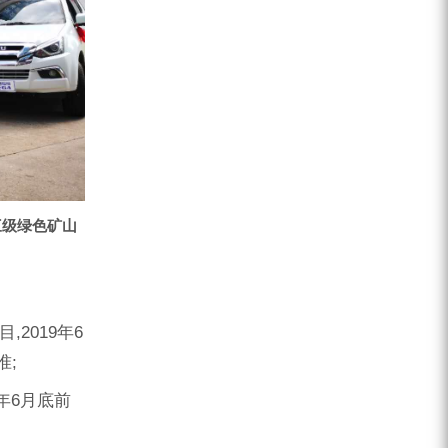
ZEGA分体式露天钻机
水井专用螺杆空压机
雾炮机
洗轮机
螺杆式空气压缩机
黑金刚钻头钻具系列
三级绿色矿山
发电机组
2019年6
准;
8年6月底前