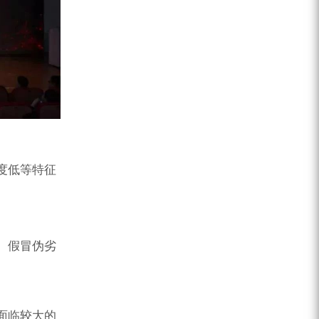
ZEGA分体式露天钻机
水井专用螺杆空压机
雾炮机
洗轮机
螺杆式空气压缩机
黑金刚钻头钻具系列
度低等特征
发电机组
、假冒伪劣
面临较大的