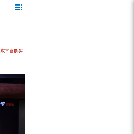
ZEGA一体式潜孔钻机
企业文化
公司新闻
服务介绍
ZEGA地下掘进台车
发展历程
行业动态
服务中心
ZEGA小型一体式露天钻机
资质荣誉
营销网络
京东平台购买
ZEGA全液压顶锤钻机
宣传视频
ZEGA水井钻机
零配件
锚固钻机系列
FY水井钻车系列
KQZ水井钻机系列