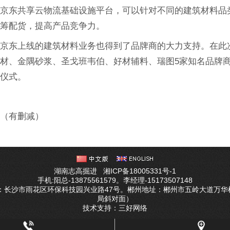
与京东共享云物流基础设施平台，可以针对不同的建筑材料品
统筹配货，提高产品竞争力。
，京东上线的建筑材料业务也得到了品牌商的大力支持。在此
材、金隅砂浆、圣戈班韦伯、好材辅料、瑞图5家知名品牌
约仪式。
东（有删减）
湖南志高掘进
湘ICP备18005331号-1
手机:阳总-13875561579。李经理-15173507148
址：长沙市雨花区环保科技园兴业路47号。郴州地址：郴州市五岭大道万华
局斜对面）
技术支持：
三好网络