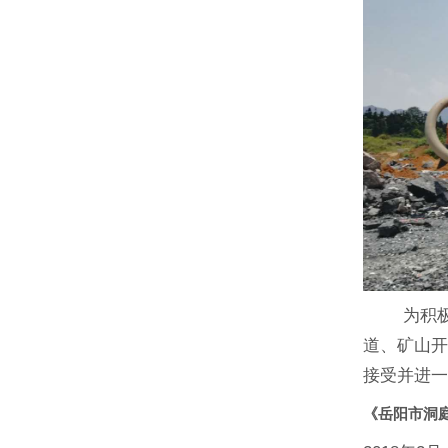
为积极响
道、矿山
接受并进
《岳阳市洞庭