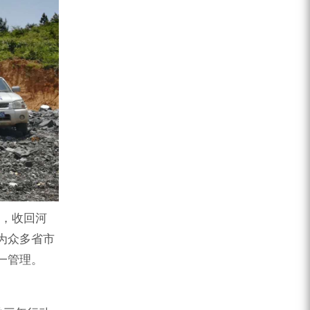
ZEGA分体式露天钻机
水井专用螺杆空压机
雾炮机
洗轮机
螺杆式空气压缩机
黑金刚钻头钻具系列
发电机组
，收回河
为众多省市
一管理。