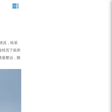
ZEGA一体式潜孔钻机
企业文化
公司新闻
服务介绍
ZEGA地下掘进台车
发展历程
行业动态
服务中心
ZEGA小型一体式露天钻机
资质荣誉
营销网络
情况，给采
业经历了前所
ZEGA全液压顶锤钻机
宣传视频
清退整治，限
ZEGA水井钻机
零配件
锚固钻机系列
FY水井钻车系列
KQZ水井钻机系列