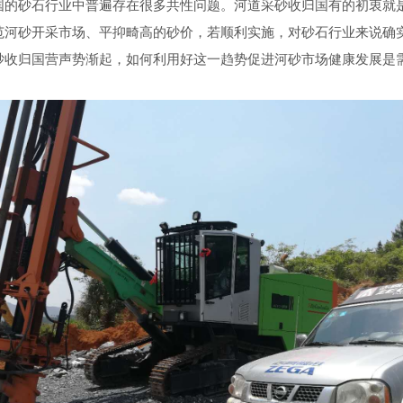
国的砂石行业中普遍存在很多共性问题。河道采砂收归国有的初衷就
范河砂开采市场、平抑畸高的砂价，若顺利实施，对砂石行业来说确
砂收归国营声势渐起，如何利用好这一趋势促进河砂市场健康发展是