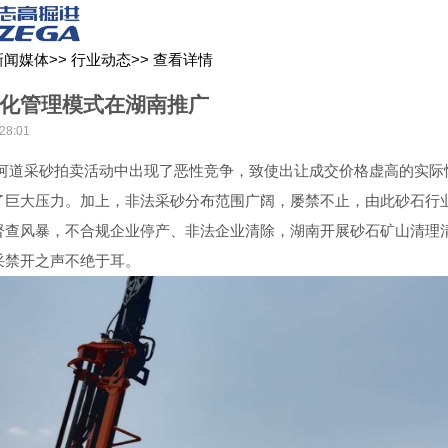
关于我们
新闻媒体
产品中心
客户服务
新闻媒体
>>
行业动态
>>
查看详情
化管理模式在湖南推广
28:01
河道采砂拍卖活动中出现了恶性竞争，致使出让成交价格虚高的实际
了巨大压力。加上，非法采砂分布范围广阔，屡禁不止，由此砂石行
督查风暴，不合规企业停产、非法企业清除，湖南开展砂石矿山清理
采禁开之声不绝于耳。