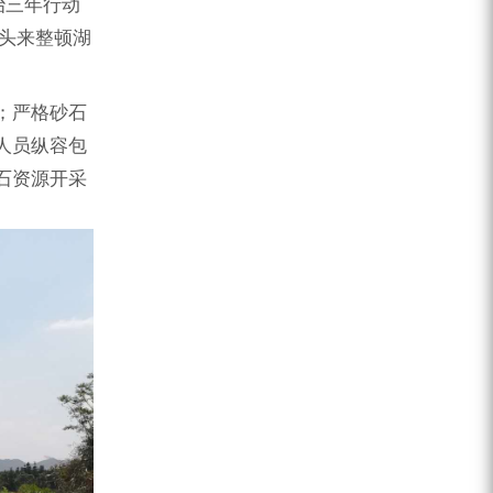
治三年行动
码头来整顿湖
；严格砂石
人员纵容包
石资源开采