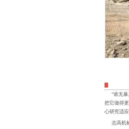
“谁无暴风
把它做得更
心研究适
志高机械Z