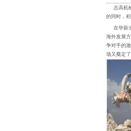
志高机械
的同时，
在华新水泥
海外发展
争对手的
场又奠定