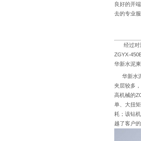
良好的开
去的专业
经过对浙
ZGYX-
华新水泥柬
华新水泥卓
夹层较多
高机械的Z
单、大扭矩
耗；该钻机
越了客户