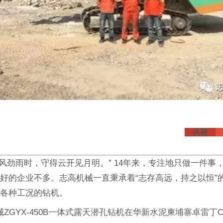
执着
劲雨时，守得云开见月明。” 14年来，专注地只做一件事
好的企业不多。志高机械一直秉承着“志存高远，持之以恒”
应各种工况的钻机。
GYX-450B一体式露天潜孔钻机在华新水泥柬埔寨卓雷丁C