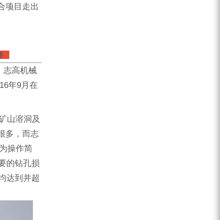
合项目走出
报捷
，志高机械
16年9月在
矿山溶洞及
很多，而志
因为操作简
要的钻孔损
现均达到并超