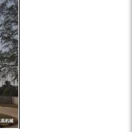
ZEGA分体式露天钻机
水井专用螺杆空压机
雾炮机
洗轮机
螺杆式空气压缩机
黑金刚钻头钻具系列
发电机组