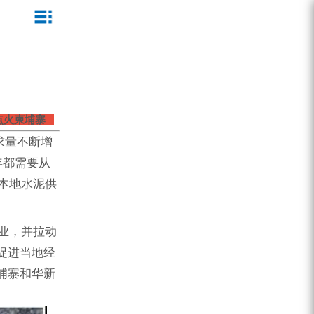
ZEGA一体式潜孔钻机
企业文化
公司新闻
服务介绍
ZEGA地下掘进台车
发展历程
行业动态
服务中心
ZEGA小型一体式露天钻机
资质荣誉
营销网络
点火柬埔寨
求量不断增
ZEGA全液压顶锤钻机
宣传视频
年都需要从
ZEGA水井钻机
本地水泥供
零配件
锚固钻机系列
业，并拉动
促进当地经
FY水井钻车系列
埔寨和华新
KQZ水井钻机系列