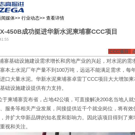
关于我们
新闻媒体
产品中心
客户服务
新闻媒体
>>
行业动态
>>
查看详情
YX-450B成功挺进华新水泥柬埔寨CCC项目
41:55
CCC项目
寨基础设施建设需求增长和房地产业的兴起，对水泥的需
寨本土水泥厂年产量不到100万吨，远远不能满足需求，每
进口大量水泥。华新水泥柬埔寨卓雷丁CCC项目大大增加柬
地基础设施建设提供有力支持。
柬埔寨贡布省，占地42公顷，可直接解决200名当地人就
输、服务等相关产业发展，间接提供近千个就业岗位，将有效
展，并扩大华新品牌的知名度和影响力。因此该项目得到了柬
度重视和关注。