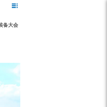
ZEGA一体式潜孔钻机
企业文化
公司新闻
服务介绍
装备大会
ZEGA地下掘进台车
发展历程
行业动态
服务中心
ZEGA小型一体式露天钻机
资质荣誉
营销网络
ZEGA全液压顶锤钻机
宣传视频
ZEGA水井钻机
零配件
锚固钻机系列
FY水井钻车系列
KQZ水井钻机系列