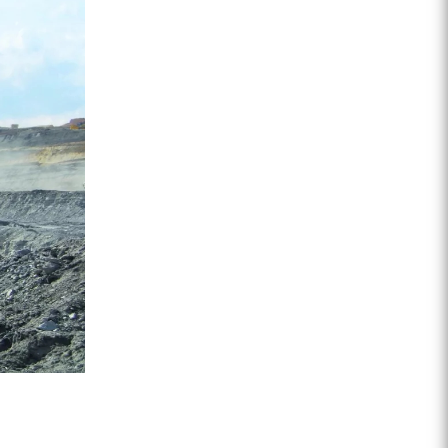
ZEGA分体式露天钻机
水井专用螺杆空压机
雾炮机
洗轮机
螺杆式空气压缩机
黑金刚钻头钻具系列
发电机组