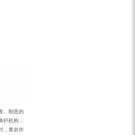
发、制造的
换钎机构，
时，凿岩作