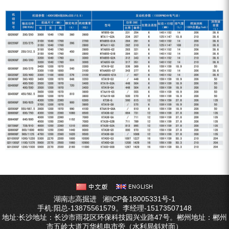
ZEGA分体式露天钻机
水井专用螺杆空压机
雾炮机
洗轮机
螺杆式空气压缩机
黑金刚钻头钻具系列
发电机组
湖南志高掘进
湘ICP备18005331号-1
手机:阳总-13875561579。李经理-15173507148
地址:长沙地址：长沙市雨花区环保科技园兴业路47号。郴州地址：郴州
市五岭大道万华机电市旁（水利局斜对面）