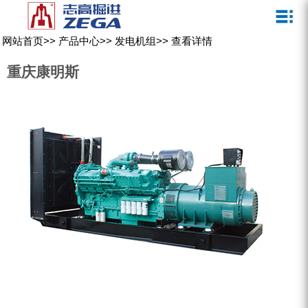
关于我们
新闻媒体
产品中心
客户服务
网站首页
>>
产品中心
>>
发电机组
>>
查看详情
ZEGA一体式潜孔钻机
企业文化
公司新闻
服务介绍
重庆康明斯
ZEGA地下掘进台车
发展历程
行业动态
服务中心
ZEGA小型一体式露天钻机
资质荣誉
营销网络
ZEGA全液压顶锤钻机
宣传视频
ZEGA水井钻机
零配件
锚固钻机系列
FY水井钻车系列
KQZ水井钻机系列