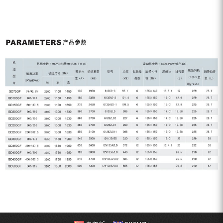
ZEGA分体式露天钻机
水井专用螺杆空压机
雾炮机
洗轮机
螺杆式空气压缩机
黑金刚钻头钻具系列
发电机组