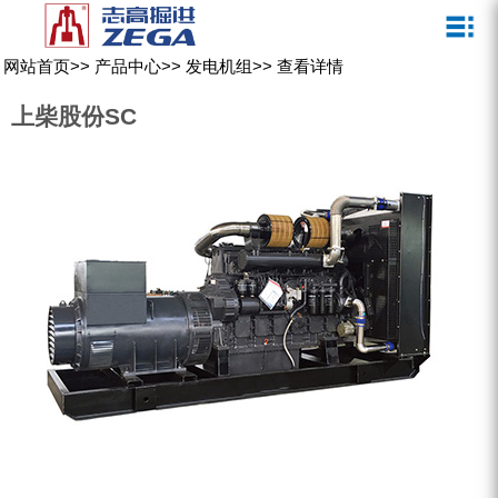
关于我们
新闻媒体
产品中心
客户服务
网站首页
>>
产品中心
>>
发电机组
>>
查看详情
ZEGA一体式潜孔钻机
企业文化
公司新闻
服务介绍
上柴股份SC
ZEGA地下掘进台车
发展历程
行业动态
服务中心
ZEGA小型一体式露天钻机
资质荣誉
营销网络
ZEGA全液压顶锤钻机
宣传视频
ZEGA水井钻机
零配件
锚固钻机系列
FY水井钻车系列
KQZ水井钻机系列