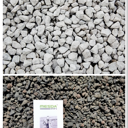
ZEGA分体式露天钻机
水井专用螺杆空压机
雾炮机
洗轮机
螺杆式空气压缩机
黑金刚钻头钻具系列
发电机组