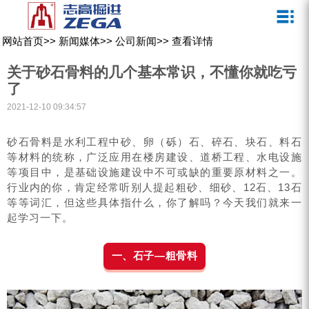
关于我们
新闻媒体
产品中心
客户服务
网站首页
>>
新闻媒体
>>
公司新闻
>>
查看详情
ZEGA一体式潜孔钻机
企业文化
公司新闻
服务介绍
关于砂石骨料的几个基本常识，不懂你就吃亏
ZEGA地下掘进台车
发展历程
行业动态
服务中心
了
2021-12-10 09:34:57
ZEGA小型一体式露天钻机
资质荣誉
营销网络
ZEGA全液压顶锤钻机
宣传视频
砂石骨料是水利工程中砂、卵（砾）石、碎石、块石、料石
等材料的统称，广泛应用在楼房建设、道桥工程、水电设施
ZEGA水井钻机
等项目中，是基础设施建设中不可或缺的重要原材料之一。
行业内的你，肯定经常听别人提起粗砂、细砂、12石、13石
零配件
等等词汇，但这些具体指什么，你了解吗？今天我们就来一
起学习一下。
锚固钻机系列
FY水井钻车系列
一、石子—粗骨料
KQZ水井钻机系列