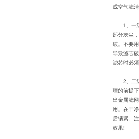
成空气滤
1、一级
部分灰尘
破。不要用
导致滤芯
滤芯时必须
2、二级
理的前提
出金属滤
用。在干
后锁紧。
效果!