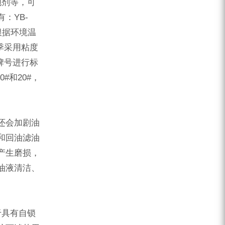
ZEGA分体式露天钻机
泡剂等，可
：YB-
水井专用螺杆空压机
。根据环境温
雾炮机
冬季采用粘度
老牌号进行标
洗轮机
0#和20#，
螺杆式空气压缩机
黑金刚钻头钻具系列
还会加剧油
发电机组
和回油滤油
产生磨损，
油液清洁、
于具有自锁