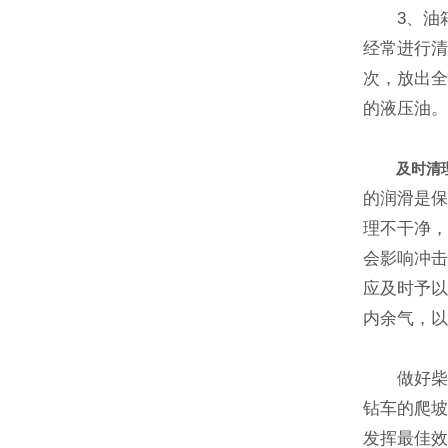
3、油箱
经常进行
次，放出全
的液压油
及时清
的润滑是
理不干净
会影响冲
应及时予
内余气，以
做好柴油
钻车的爬坡
发挥最佳