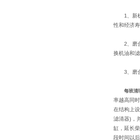
1、新机
性和经济寿
2、磨合
换机油和
3、磨合
每班清
率越高同
在结构上设
滤清器)，
缸，延长
段时间以