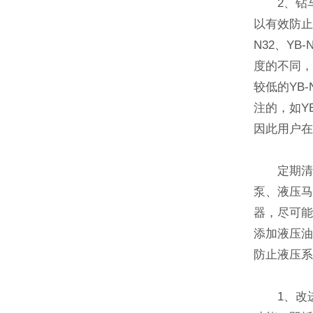
2、钻车
以有效防止
N32、Y
度的不同，
较低的YB
注的，如YB
因此用户
定期清洗
泵、液压
器，尽可
添加液压
防止液压
1、改进