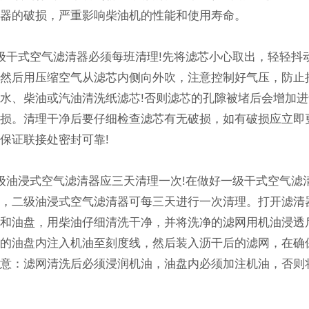
清器的破损，严重影响柴油机的性能和使用寿命。
干式空气滤清器必须每班清理!先将滤芯小心取出，轻轻抖
，然后用压缩空气从滤芯内侧向外吹，注意控制好气压，防止
水、柴油或汽油清洗纸滤芯!否则滤芯的孔隙被堵后会增加
破损。清理干净后要仔细检查滤芯有无破损，如有破损应立即
保证联接处密封可靠!
油浸式空气滤清器应三天清理一次!在做好一级干式空气滤
下，二级油浸式空气滤清器可每三天进行一次清理。打开滤清
网和油盘，用柴油仔细清洗干净，并将洗净的滤网用机油浸透
净的油盘内注入机油至刻度线，然后装入沥干后的滤网，在确
注意：滤网清洗后必须浸润机油，油盘内必须加注机油，否则