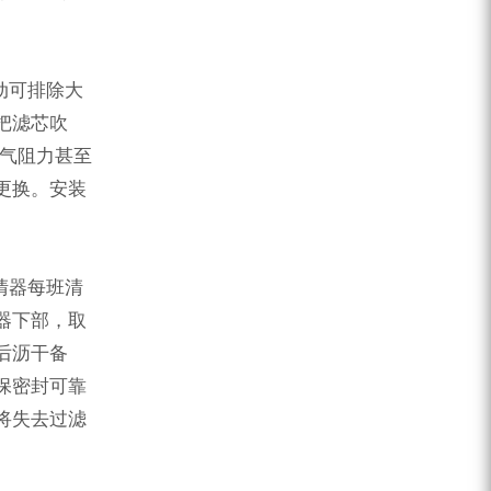
动可排除大
把滤芯吹
进气阻力甚至
更换。安装
清器每班清
器下部，取
后沥干备
保密封可靠
将失去过滤