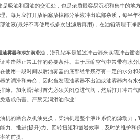
是吸油和回油的交汇处，也是杂质最容易沉积和集中的地
清理。每月应打开放油塞放掉部分油液冲出底部杂质，每半年
部油液(最好不再使用或多次过滤后再用)，在油箱清理干净
。
，潜孔钻车是通过冲击器来实现冲击凿
理油雾器和添加润滑油
保证冲击器正常工作的必要条件。由于压缩空气中常带有水分
，在使用一段时间以后油雾器的底部经常残存有一定的水分和
击器的润滑和寿命，因此当发现油雾器不出油或油雾器内有水
以排除。加润滑油时首先必须关闭总进气阀，然后打开冲击气
免造成伤害。严禁无润滑油作业!
机的磨合及机油更换，柴油机是整个液压系统的源动力，
能力、推进(提升)力、回转扭矩和凿岩效率，及时的维护和
效率的前提。