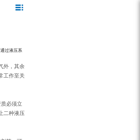
ZEGA一体式潜孔钻机
企业文化
公司新闻
服务介绍
ZEGA地下掘进台车
发展历程
行业动态
服务中心
是通过液压系
ZEGA小型一体式露天钻机
资质荣誉
营销网络
ZEGA全液压顶锤钻机
宣传视频
气外，其余
常工作至关
ZEGA水井钻机
零配件
锚固钻机系列
变质必须立
止二种液压
FY水井钻车系列
KQZ水井钻机系列