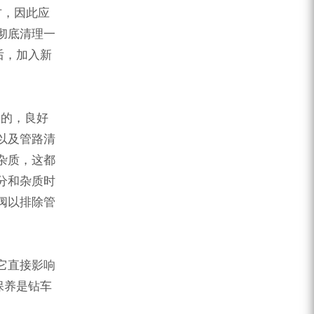
方，因此应
彻底清理一
后，加入新
岩的，良好
以及管路清
杂质，这都
分和杂质时
阀以排除管
它直接影响
保养是钻车