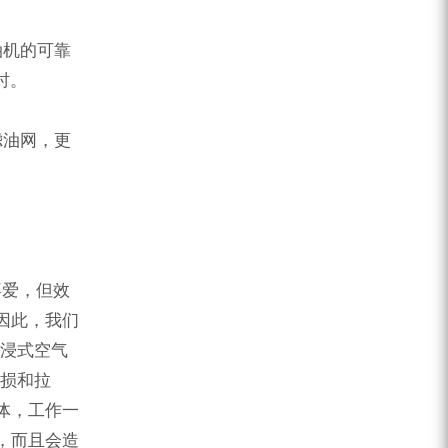
油机的可靠
时。
滤油网，更
喜爱，但效
因此，我们
油浸式空气
磨损和拉
体，工作一
，而且会造