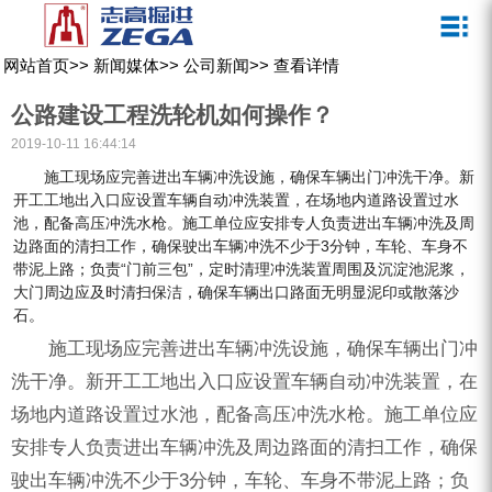
关于我们
新闻媒体
产品中心
客户服务
网站首页
>>
新闻媒体
>>
公司新闻
>>
查看详情
ZEGA一体式潜孔钻机
企业文化
公司新闻
服务介绍
公路建设工程洗轮机如何操作？
ZEGA地下掘进台车
发展历程
行业动态
服务中心
2019-10-11 16:44:14
施工现场应完善进出车辆冲洗设施，确保车辆出门冲洗干净。新
ZEGA小型一体式露天钻机
资质荣誉
营销网络
开工工地出入口应设置车辆自动冲洗装置，在场地内道路设置过水
池，配备高压冲洗水枪。施工单位应安排专人负责进出车辆冲洗及周
ZEGA全液压顶锤钻机
宣传视频
边路面的清扫工作，确保驶出车辆冲洗不少于3分钟，车轮、车身不
带泥上路；负责“门前三包”，定时清理冲洗装置周围及沉淀池泥浆，
ZEGA水井钻机
大门周边应及时清扫保洁，确保车辆出口路面无明显泥印或散落沙
零配件
石。
施工现场应完善进出车辆冲洗设施，确保车辆出门冲
锚固钻机系列
洗干净。新开工工地出入口应设置车辆自动冲洗装置，在
FY水井钻车系列
场地内道路设置过水池，配备高压冲洗水枪。施工单位应
安排专人负责进出车辆冲洗及周边路面的清扫工作，确保
KQZ水井钻机系列
驶出车辆冲洗不少于3分钟，车轮、车身不带泥上路；负