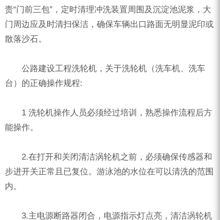
ZEGA分体式露天钻机
责“门前三包”，定时清理冲洗装置周围及沉淀池泥浆，大
水井专用螺杆空压机
门周边应及时清扫保洁，确保车辆出口路面无明显泥印或
散落沙石。
雾炮机
洗轮机
公路建设工程洗轮机，关于洗轮机（洗车机、洗车
螺杆式空气压缩机
台）的正确操作规程:
黑金刚钻头钻具系列
1 洗轮机操作人员必须经过培训，熟悉操作流程后方
发电机组
能操作。
2.在打开和关闭清洁涡轮机之前，必须确保传感器和
步进开关正常且已复位。游泳池的水位在可以清洗的范围
内。
3.主电源断路器闭合，电源指示灯点亮，清洁涡轮机