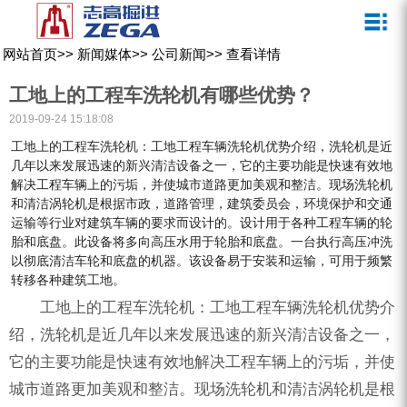
关于我们
新闻媒体
产品中心
客户服务
网站首页
>>
新闻媒体
>>
公司新闻
>>
查看详情
ZEGA一体式潜孔钻机
企业文化
公司新闻
服务介绍
工地上的工程车洗轮机有哪些优势？
ZEGA地下掘进台车
发展历程
行业动态
服务中心
2019-09-24 15:18:08
工地上的工程车洗轮机：工地工程车辆洗轮机优势介绍，洗轮机是近
ZEGA小型一体式露天钻机
资质荣誉
营销网络
几年以来发展迅速的新兴清洁设备之一，它的主要功能是快速有效地
解决工程车辆上的污垢，并使城市道路更加美观和整洁。现场洗轮机
ZEGA全液压顶锤钻机
宣传视频
和清洁涡轮机是根据市政，道路管理，建筑委员会，环境保护和交通
运输等行业对建筑车辆的要求而设计的。设计用于各种工程车辆的轮
ZEGA水井钻机
胎和底盘。此设备将多向高压水用于轮胎和底盘。一台执行高压冲洗
零配件
以彻底清洁车轮和底盘的机器。该设备易于安装和运输，可用于频繁
转移各种建筑工地。
锚固钻机系列
工地上的工程车洗轮机：工地工程车辆洗轮机优势介
绍，洗轮机是近几年以来发展迅速的新兴清洁设备之一，
FY水井钻车系列
它的主要功能是快速有效地解决工程车辆上的污垢，并使
KQZ水井钻机系列
城市道路更加美观和整洁。现场洗轮机和清洁涡轮机是根