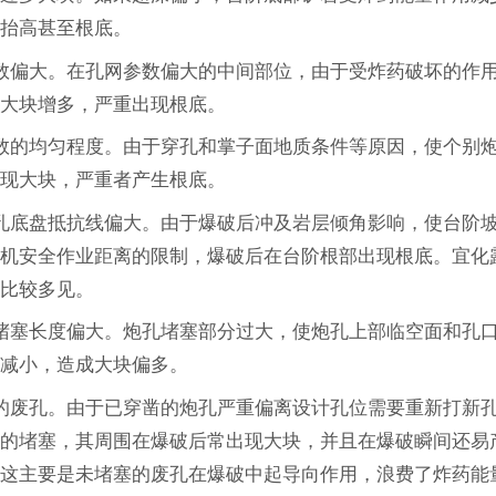
盘抬高甚至根底。
网参数偏大。在孔网参数偏大的中间部位，由于受炸药破坏的作
处大块增多，严重出现根底。
网参数的均匀程度。由于穿孔和掌子面地质条件等原因，使个别
出现大块，严重者产生根底。
排炮孔底盘抵抗线偏大。由于爆破后冲及岩层倾角影响，使台阶
钻机安全作业距离的限制，爆破后在台阶根部出现根底。宜化
况比较多见。
孔的堵塞长度偏大。炮孔堵塞部分过大，使炮孔上部临空面和孔
用减小，造成大块偏多。
堵塞的废孔。由于已穿凿的炮孔严重偏离设计孔位需要重新打新
要的堵塞，其周围在爆破后常出现大块，并且在爆破瞬间还易
。这主要是未堵塞的废孔在爆破中起导向作用，浪费了炸药能