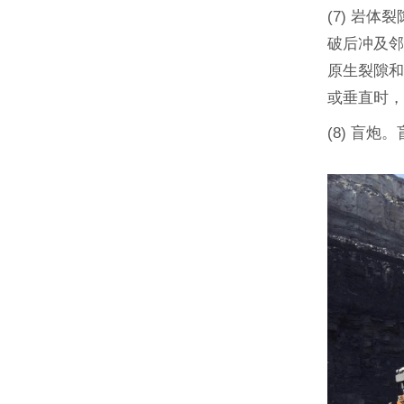
(7) 岩
破后冲及
原生裂隙
或垂直时
(8) 盲