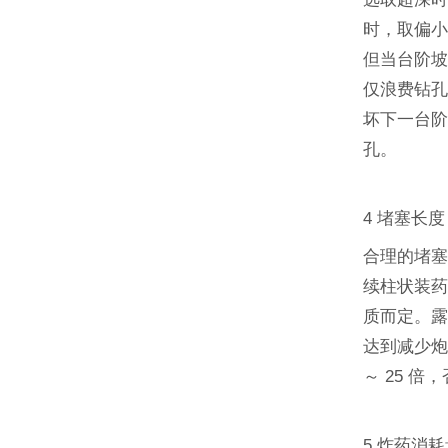
时，取偏小
但当台阶
仅浪费钻
坏下一台
孔。
4 堵塞长度
合理的堵
续柱状装药
质而定。
达到减少炮
～ 25 
5 炸药消