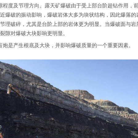
体裂隙程度及节理方向。露天矿爆破由于受上部台阶超钻作用，
邻近爆破的振动影响，爆破岩体大多为块状结构，因此爆落的
和节理破碎，尤其是台阶上部的岩体更为明显。当爆破面与岩
，裂隙对爆破大块影响更明显。
炮。盲炮是产生根底及大块，并影响爆破质量的一个重要因素。