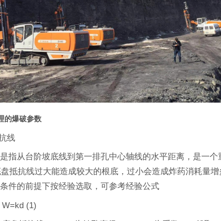
理的爆破参数
抵抗线
线是指从台阶坡底线到第一排孔中心轴线的水平距离，是一个
。底盘抵抗线过大能造成较大的根底，过小会造成炸药消耗量
药条件的前提下按经验选取，可参考经验公式
W=kd (1)