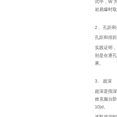
式中，W 
岩易爆时
2 、孔距
孔距和排距一
实践证明，
别是在逐
果。
3、 超深
超深是指
效克服台阶
10)d。
选取超深时