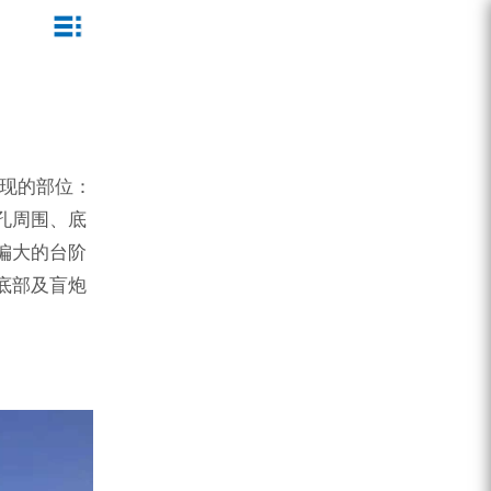
ZEGA一体式潜孔钻机
企业文化
公司新闻
服务介绍
ZEGA地下掘进台车
发展历程
行业动态
服务中心
ZEGA小型一体式露天钻机
资质荣誉
营销网络
现的部位：
孔周围、底
ZEGA全液压顶锤钻机
宣传视频
偏大的台阶
ZEGA水井钻机
底部及盲炮
零配件
锚固钻机系列
FY水井钻车系列
KQZ水井钻机系列