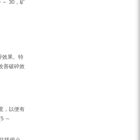
～ 30，矿
。
碎效果。特
改善破碎效
度，以便有
5 ～
抵抗线偏小