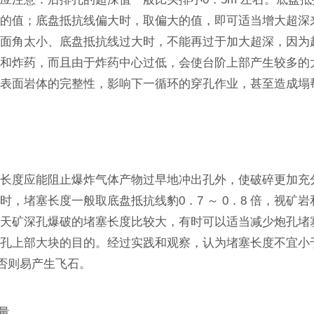
的值；底盘抵抗线偏大时，取偏大的值，即可适当增大超深来
坡面角太小、底盘抵抗线过大时，不能再过于加大超深，因为
孔和炸药，而且由于炸药中心过低，会使台阶上部产生较多的
阶表面岩体的完整性，影响下一循环的穿孔作业，甚至造成塌
塞长度应能阻止爆炸气体产物过早地冲出孔外，使破碎更加充
时，堵塞长度一般取底盘抵抗线豹0．7 ～ 0．8 倍，视矿
露天矿深孔爆破的堵塞长度比较大，有时可以适当减少炮孔堵
孔上部大块的目的。经过实践和观察，认为堵塞长度不宜小于
倍，否则易产生飞石。
耗量