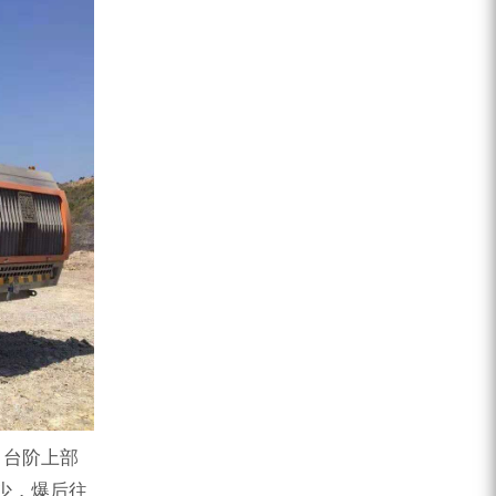
ZEGA分体式露天钻机
水井专用螺杆空压机
雾炮机
洗轮机
螺杆式空气压缩机
黑金刚钻头钻具系列
发电机组
，台阶上部
少，爆后往