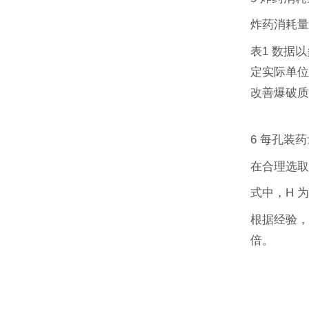
炸药消耗
表1 数据
定实际单位
改善爆破
6 每孔装
在合理选取其
式中，H 
根据经验，
倍。