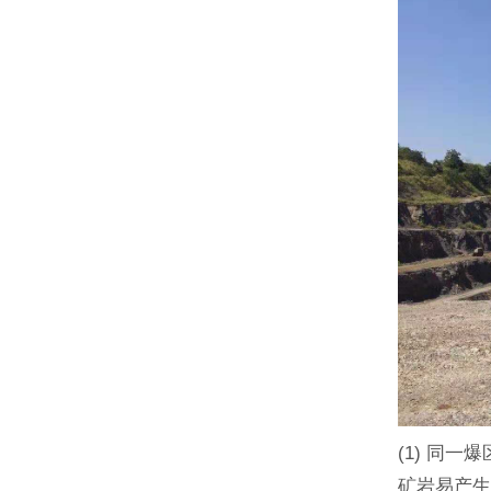
(1) 同
矿岩易产