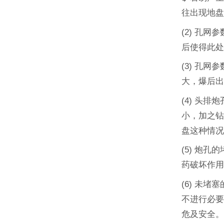
往出现地
(2) 孔
后使得此
(3) 孔
大，爆后
(4) 头
小，加之
盘这种情
(5) 炮
药破坏作
(6) 未
不进行必
危及安全