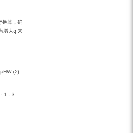
行换算，确
增大q 来
W (2)
 1．3