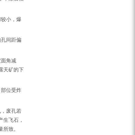
用较小，爆
炮孔间距偏
坡面角减
露天矿的下
口部位受炸
孔，废孔若
产生飞石，
量所致。