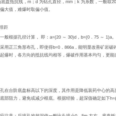
为底盘抵抗线，m；d 为钻孔直径，mm；k 为系数，一般取20 
取偏大值，难爆时取偏小值。
和排距
般根据孔径计算， 即：a=(20 ～ 30)d，b=(0．75 ～ 1)a
采用正三角形布孔，即使得b=0．866a，能明显改善矿岩破
孔起爆时，各方向的抵抗线均相等，爆破作用基本均匀，更能
深孔在台阶底盘标高以下的深度，其作用是降低装药中心的高
底部阻力，避免或减少根底。根据经验，超深值确定如下h=(
应注意：后排孔的超深值一般比头排小0．5m 左右。底盘