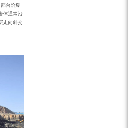
前部台阶爆
岩体通常沿
层走向斜交