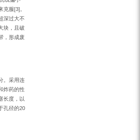
克服[3]。
超深过大不
大块，且破
帮，形成废
分。采用连
岩和炸药的性
塞长度，以
孔径的20