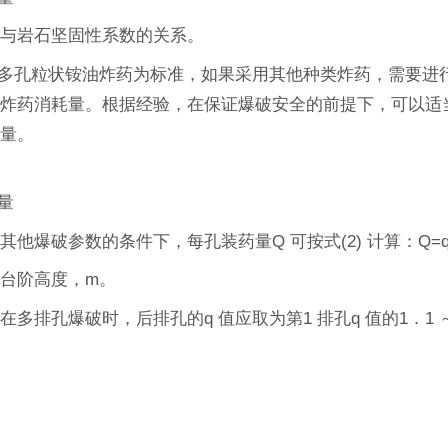
量与岩石坚固性系数的关系。
以多孔粒状铵油炸药为标准，如果采用其他种类炸药，需要进
炸药消耗量。根据经验，在保证爆破安全的前提下，可以适当
质量。
药量
他爆破参数的条件下，每孔装药量Q 可按式(2) 计算：Q=qaH
为台阶高度，m。
在多排孔爆破时，后排孔的q 值应取为第1 排孔q 值的1．1 ～