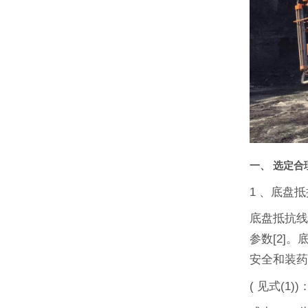
一、 选定合
1 、底盘
底盘抵抗
参数[2]
安全和装
( 见式(1))：