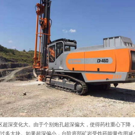
一爆区超深变化大。由于个别炮孔超深偏大，使得药柱重心下降
生过多大块。如果超深偏小，台阶底部矿岩受炸药能量作用减