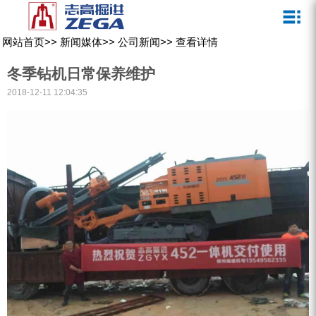
关于我们
新闻媒体
产品中心
客户服务
网站首页
>>
新闻媒体
>>
公司新闻
>>
查看详情
ZEGA一体式潜孔钻机
企业文化
公司新闻
服务介绍
冬季钻机日常保养维护
ZEGA地下掘进台车
发展历程
行业动态
服务中心
2018-12-11 12:04:35
ZEGA小型一体式露天钻机
资质荣誉
营销网络
ZEGA全液压顶锤钻机
宣传视频
ZEGA水井钻机
零配件
锚固钻机系列
FY水井钻车系列
KQZ水井钻机系列