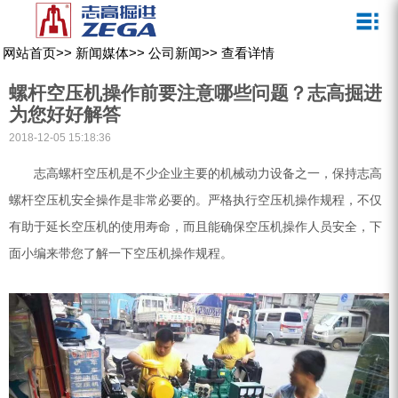
关于我们
新闻媒体
产品中心
客户服务
网站首页
>>
新闻媒体
>>
公司新闻
>>
查看详情
ZEGA一体式潜孔钻机
企业文化
公司新闻
服务介绍
螺杆空压机操作前要注意哪些问题？志高掘进
ZEGA地下掘进台车
发展历程
行业动态
服务中心
为您好好解答
2018-12-05 15:18:36
ZEGA小型一体式露天钻机
资质荣誉
营销网络
志高螺杆空压机是不少企业主要的机械动力设备之一，保持志高
ZEGA全液压顶锤钻机
宣传视频
螺杆空压机安全操作是非常必要的。严格执行空压机操作规程，不仅
ZEGA水井钻机
有助于延长空压机的使用寿命，而且能确保空压机操作人员安全，下
面小编来带您了解一下空压机操作规程。
零配件
锚固钻机系列
FY水井钻车系列
KQZ水井钻机系列