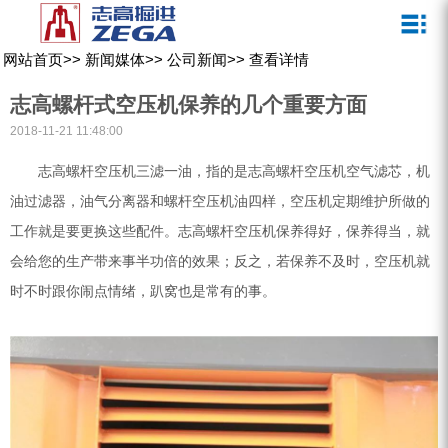
关于我们
新闻媒体
产品中心
客户服务
网站首页
>>
新闻媒体
>>
公司新闻
>>
查看详情
ZEGA一体式潜孔钻机
企业文化
公司新闻
服务介绍
志高螺杆式空压机保养的几个重要方面
ZEGA地下掘进台车
发展历程
行业动态
服务中心
2018-11-21 11:48:00
ZEGA小型一体式露天钻机
资质荣誉
营销网络
志高螺杆空压机三滤一油，指的是志高螺杆空压机空气滤芯，机
油过滤器，油气分离器和螺杆空压机油四样，空压机定期维护所做的
ZEGA全液压顶锤钻机
宣传视频
工作就是要更换这些配件。志高螺杆空压机保养得好，保养得当，就
ZEGA水井钻机
会给您的生产带来事半功倍的效果；反之，若保养不及时，空压机就
零配件
时不时跟你闹点情绪，趴窝也是常有的事。
锚固钻机系列
FY水井钻车系列
KQZ水井钻机系列