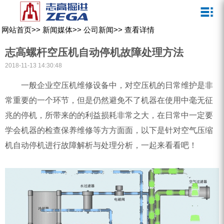
关于我们
新闻媒体
产品中心
客户服务
网站首页
>>
新闻媒体
>>
公司新闻
>>
查看详情
ZEGA一体式潜孔钻机
企业文化
公司新闻
服务介绍
志高螺杆空压机自动停机故障处理方法
ZEGA地下掘进台车
发展历程
行业动态
服务中心
2018-11-13 14:30:48
ZEGA小型一体式露天钻机
资质荣誉
营销网络
一般企业空压机维修设备中，对空压机的日常维护是非
常重要的一个环节，但是仍然避免不了机器在使用中毫无征
ZEGA全液压顶锤钻机
宣传视频
兆的停机，所带来的的利益损耗非常之大，在日常中一定要
ZEGA水井钻机
学会机器的检查保养维修等方方面面，以下是针对空气压缩
零配件
机自动停机进行故障解析与处理分析，一起来看看吧！
锚固钻机系列
FY水井钻车系列
KQZ水井钻机系列