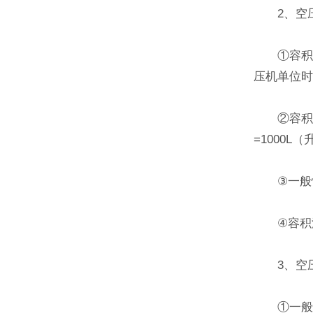
2、空压
①容积流
压机单位
②容积流量
=1000L
③一般性，
④容积流
3、空压
①一般性