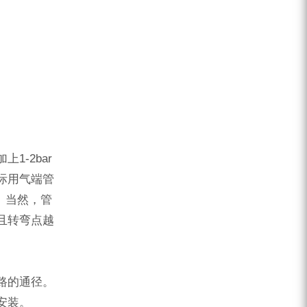
。
-2bar
际用气端管
。当然，管
且转弯点越
路的通径。
安装。