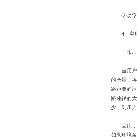
②功率的单
4、空压
工作压力
当用户准备
的余量，
路距离的压
路通径的
少，则压
因此，当
如果环境