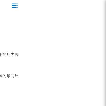
ZEGA一体式潜孔钻机
企业文化
公司新闻
服务介绍
ZEGA地下掘进台车
发展历程
行业动态
服务中心
ZEGA小型一体式露天钻机
资质荣誉
营销网络
ZEGA全液压顶锤钻机
宣传视频
用的压力表
ZEGA水井钻机
零配件
体的最高压
锚固钻机系列
FY水井钻车系列
KQZ水井钻机系列