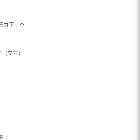
压力下，空
m³（立方）
率；