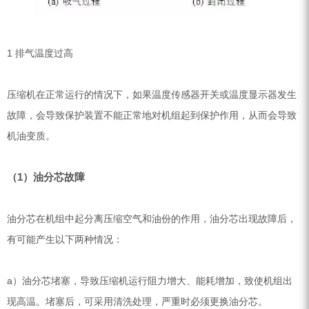
ZEGA分体式露天钻机
水井专用螺杆空压机
1 排气温度过高
雾炮机
洗轮机
压缩机在正常运行的情况下，如果温度传感器开关或温度显示器发生
螺杆式空气压缩机
故障，会导致保护装置不能正常地对机组起到保护作用，从而会导致
机油变质。
黑金刚钻头钻具系列
发电机组
（1）油分芯故障
油分芯在机组中起分离压缩空气和油份的作用，油分芯出现故障后，
有可能产生以下两种情况：
a）油分芯堵塞，导致压缩机运行阻力增大、能耗增加，致使机组出
现高温。堵塞后，可采用清洗处理，严重时必须更换油分芯。