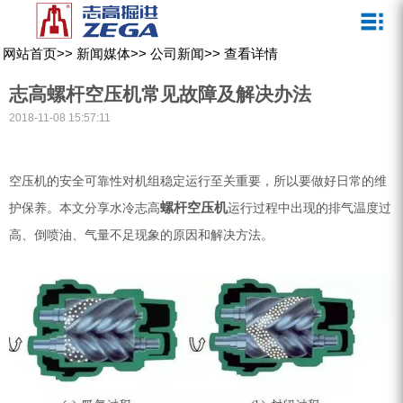
关于我们
新闻媒体
产品中心
客户服务
网站首页
>>
新闻媒体
>>
公司新闻
>>
查看详情
ZEGA一体式潜孔钻机
企业文化
公司新闻
服务介绍
志高螺杆空压机常见故障及解决办法
ZEGA地下掘进台车
发展历程
行业动态
服务中心
2018-11-08 15:57:11
ZEGA小型一体式露天钻机
资质荣誉
营销网络
空压机的安全可靠性对机组稳定运行至关重要，所以要做好日常的维
ZEGA全液压顶锤钻机
宣传视频
螺杆空压机
护保养。本文分享水冷志高
运行过程中出现的排气温度过
ZEGA水井钻机
高、倒喷油、气量不足现象的原因和解决方法。
零配件
锚固钻机系列
FY水井钻车系列
KQZ水井钻机系列