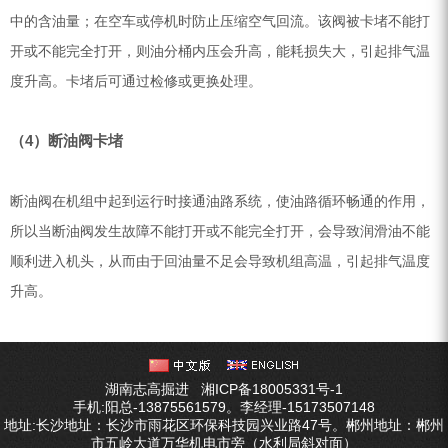
中的含油量；在空车或停机时防止压缩空气回流。该阀被卡堵不能打
开或不能完全打开，则油分桶内压会升高，能耗损失大，引起排气温
度升高。卡堵后可通过检修或更换处理。
（4）断油阀卡堵
断油阀在机组中起到运行时接通油路系统，使油路循环畅通的作用，
所以当断油阀发生故障不能打开或不能完全打开，会导致润滑油不能
顺利进入机头，从而由于回油量不足会导致机组高温，引起排气温度
升高。
湖南志高掘进
湘ICP备18005331号-1
手机:阳总-13875561579。李经理-15173507148
地址:长沙地址：长沙市雨花区环保科技园兴业路47号。郴州地址：郴州
市五岭大道万华机电市旁（水利局斜对面）