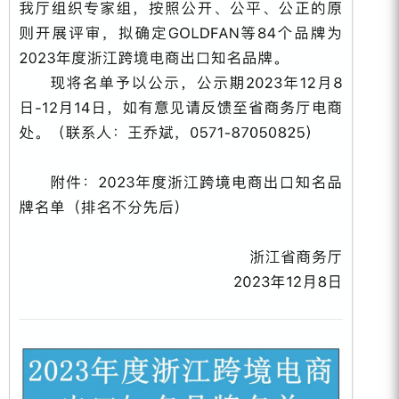
ZEGA分体式露天钻机
水井专用螺杆空压机
雾炮机
洗轮机
螺杆式空气压缩机
黑金刚钻头钻具系列
发电机组