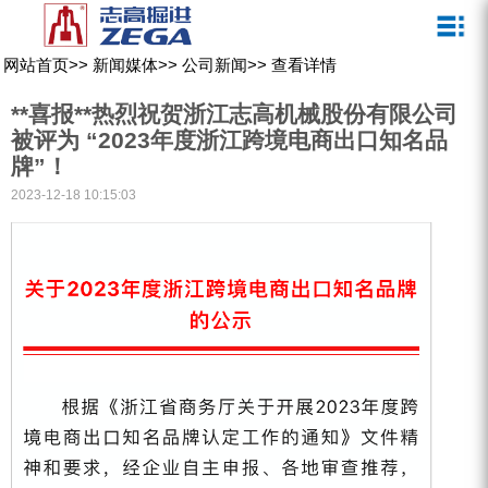
关于我们
新闻媒体
产品中心
客户服务
网站首页
>>
新闻媒体
>>
公司新闻
>>
查看详情
ZEGA一体式潜孔钻机
企业文化
公司新闻
服务介绍
**喜报**热烈祝贺浙江志高机械股份有限公司
ZEGA地下掘进台车
发展历程
行业动态
服务中心
被评为 “2023年度浙江跨境电商出口知名品
牌”！
ZEGA小型一体式露天钻机
资质荣誉
营销网络
2023-12-18 10:15:03
ZEGA全液压顶锤钻机
宣传视频
ZEGA水井钻机
零配件
锚固钻机系列
FY水井钻车系列
KQZ水井钻机系列