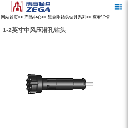
关于我们
新闻媒体
产品中心
客户服务
网站首页
>>
产品中心
>>
黑金刚钻头钻具系列
>>
查看详情
ZEGA一体式潜孔钻机
企业文化
公司新闻
服务介绍
1-2英寸中风压潜孔钻头
ZEGA地下掘进台车
发展历程
行业动态
服务中心
ZEGA小型一体式露天钻机
资质荣誉
营销网络
ZEGA全液压顶锤钻机
宣传视频
ZEGA水井钻机
零配件
锚固钻机系列
FY水井钻车系列
KQZ水井钻机系列