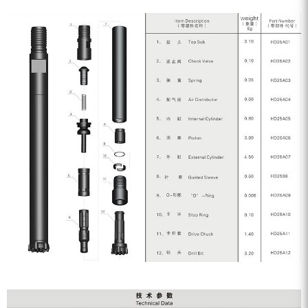
ZEGA分体式露天钻机
水井专用螺杆空压机
雾炮机
洗轮机
螺杆式空气压缩机
黑金刚钻头钻具系列
发电机组