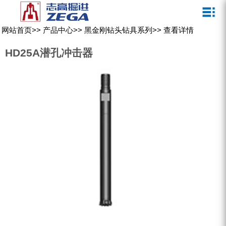
关于我们
新闻媒体
产品中心
客户服务
网站首页
>>
产品中心
>>
黑金刚钻头钻具系列
>>
查看详情
ZEGA一体式潜孔钻机
企业文化
公司新闻
服务介绍
HD25A潜孔冲击器
ZEGA地下掘进台车
发展历程
行业动态
服务中心
ZEGA小型一体式露天钻机
资质荣誉
营销网络
ZEGA全液压顶锤钻机
宣传视频
ZEGA水井钻机
零配件
锚固钻机系列
FY水井钻车系列
KQZ水井钻机系列