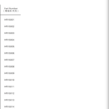
ZEGA分体式露天钻机
水井专用螺杆空压机
雾炮机
洗轮机
螺杆式空气压缩机
黑金刚钻头钻具系列
发电机组