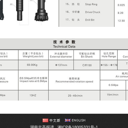
湖南志高掘进
湘ICP备18005331号-1