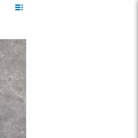
ZEGA一体式潜孔钻机
企业文化
公司新闻
服务介绍
ZEGA地下掘进台车
发展历程
行业动态
服务中心
ZEGA小型一体式露天钻机
资质荣誉
营销网络
ZEGA全液压顶锤钻机
宣传视频
ZEGA水井钻机
零配件
锚固钻机系列
FY水井钻车系列
KQZ水井钻机系列