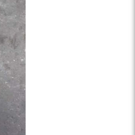
ZEGA分体式露天钻机
水井专用螺杆空压机
雾炮机
洗轮机
螺杆式空气压缩机
黑金刚钻头钻具系列
发电机组