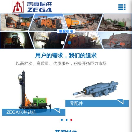
关于我们
新闻媒体
产品中心
客户服务
ZEGA一体式潜孔钻机
企业文化
公司新闻
服务介绍
ZEGA地下掘进台车
发展历程
行业动态
服务中心
ZEGA小型一体式露天钻机
资质荣誉
营销网络
用户的需求，我们的追求
ZEGA全液压顶锤钻机
宣传视频
以高档次、高质量、优质服务，积极开拓巨力市场
ZEGA水井钻机
零配件
锚固钻机系列
零配件
FY水井钻车系列
ZEGA水井钻机
KQZ水井钻机系列