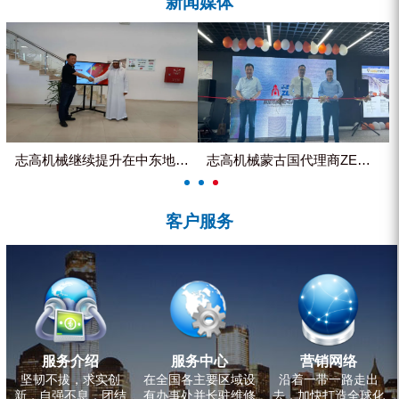
新闻媒体
ZEGA分体式露天钻机
水井专用螺杆空压机
雾炮机
洗轮机
螺杆式空气压缩机
志高机械继续提升在中东地区的市...
志高机械蒙古国代理商ZEGA客...
黑金刚钻头钻具系列
客户服务
发电机组
服务介绍
服务中心
营销网络
坚韧不拔，求实创
在全国各主要区域设
沿着一带一路走出
新，自强不息，团结
有办事处并长驻维修
去，加快打造全球化