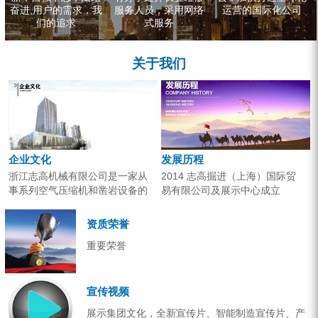
奋进,用户的需求，我
服务人员，采用网络
运营的国际化公司
们的追求
式服务
关于我们
企业文化
发展历程
浙江志高机械有限公司是一家从
2014 志高掘进（上海）国际贸
事系列空气压缩机和凿岩设备的
易有限公司及展示中心成立
研究开发、生产销售和应用服务
2013 分体钻机形成410、420、
的专业机构。产品广泛应用于工
430三...
资质荣誉
业气源、各类矿山开采和工程项
重要荣誉
目建设。企业以技术开发为核
心，...
宣传视频
展示集团文化，全新宣传片、智能制造宣传片、产