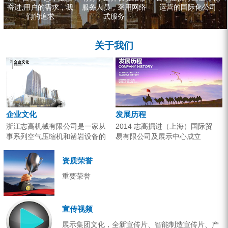
奋进,用户的需求，我
服务人员，采用网络
运营的国际化公司
们的追求
式服务
关于我们
企业文化
发展历程
浙江志高机械有限公司是一家从
2014 志高掘进（上海）国际贸
事系列空气压缩机和凿岩设备的
易有限公司及展示中心成立
研究开发、生产销售和应用服务
2013 分体钻机形成410、420、
的专业机构。产品广泛应用于工
430三...
资质荣誉
业气源、各类矿山开采和工程项
重要荣誉
目建设。企业以技术开发为核
心，...
宣传视频
展示集团文化，全新宣传片、智能制造宣传片、产