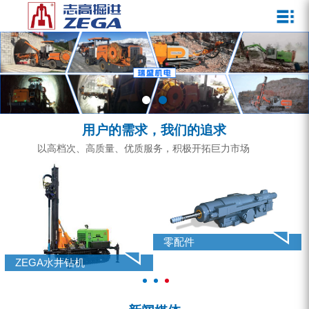
关于我们
新闻媒体
产品中心
客户服务
ZEGA一体式潜孔钻机
企业文化
公司新闻
服务介绍
ZEGA地下掘进台车
发展历程
行业动态
服务中心
ZEGA小型一体式露天钻机
资质荣誉
营销网络
用户的需求，我们的追求
ZEGA全液压顶锤钻机
宣传视频
以高档次、高质量、优质服务，积极开拓巨力市场
ZEGA水井钻机
零配件
锚固钻机系列
零配件
FY水井钻车系列
ZEGA水井钻机
KQZ水井钻机系列