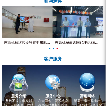
新闻媒体
ZEGA分体式露天钻机
水井专用螺杆空压机
雾炮机
洗轮机
螺杆式空气压缩机
志高机械继续提升在中东地区的市...
志高机械蒙古国代理商ZEGA客...
黑金刚钻头钻具系列
客户服务
发电机组
服务介绍
服务中心
营销网络
坚韧不拔，求实创
在全国各主要区域设
沿着一带一路走出
新，自强不息，团结
有办事处并长驻维修
去，加快打造全球化