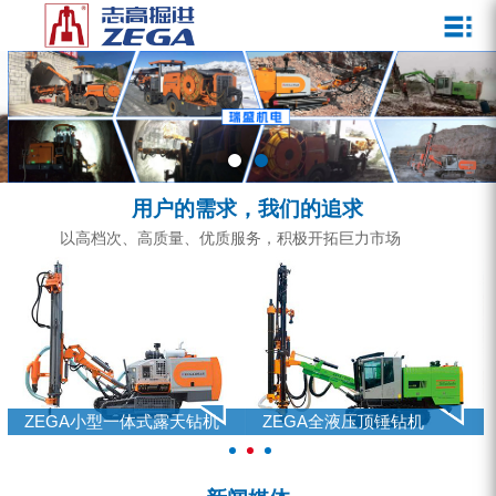
关于我们
新闻媒体
产品中心
客户服务
ZEGA一体式潜孔钻机
企业文化
公司新闻
服务介绍
ZEGA地下掘进台车
发展历程
行业动态
服务中心
ZEGA小型一体式露天钻机
资质荣誉
营销网络
用户的需求，我们的追求
ZEGA全液压顶锤钻机
宣传视频
以高档次、高质量、优质服务，积极开拓巨力市场
ZEGA水井钻机
零配件
锚固钻机系列
FY水井钻车系列
ZEGA小型一体式露天钻机
ZEGA全液压顶锤钻机
KQZ水井钻机系列