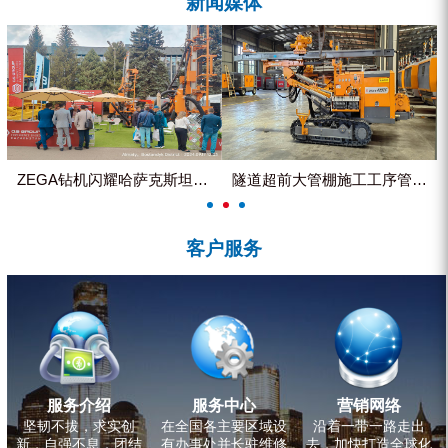
新闻媒体
ZEGA分体式露天钻机
水井专用螺杆空压机
雾炮机
洗轮机
螺杆式空气压缩机
ZEGA钻机闪耀哈萨克斯坦国际...
隧道超前大管棚施工工序管理控制
黑金刚钻头钻具系列
客户服务
发电机组
服务介绍
服务中心
营销网络
坚韧不拔，求实创
在全国各主要区域设
沿着一带一路走出
新，自强不息，团结
有办事处并长驻维修
去，加快打造全球化