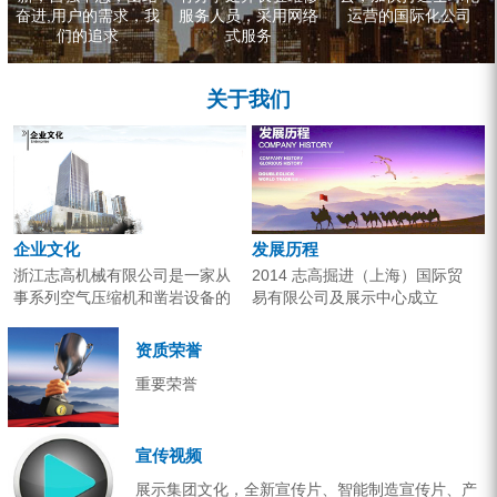
奋进,用户的需求，我
服务人员，采用网络
运营的国际化公司
们的追求
式服务
关于我们
企业文化
发展历程
浙江志高机械有限公司是一家从
2014 志高掘进（上海）国际贸
事系列空气压缩机和凿岩设备的
易有限公司及展示中心成立
研究开发、生产销售和应用服务
2013 分体钻机形成410、420、
的专业机构。产品广泛应用于工
430三...
资质荣誉
业气源、各类矿山开采和工程项
重要荣誉
目建设。企业以技术开发为核
心，...
宣传视频
展示集团文化，全新宣传片、智能制造宣传片、产