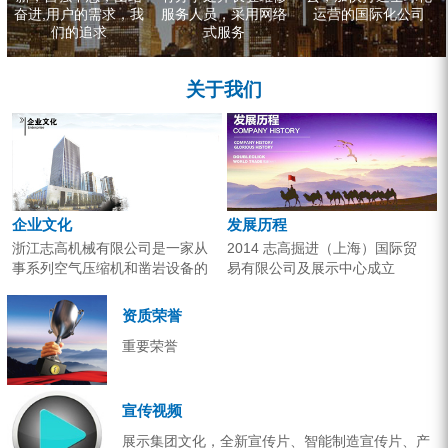
奋进,用户的需求，我
服务人员，采用网络
运营的国际化公司
们的追求
式服务
关于我们
企业文化
发展历程
浙江志高机械有限公司是一家从
2014 志高掘进（上海）国际贸
事系列空气压缩机和凿岩设备的
易有限公司及展示中心成立
研究开发、生产销售和应用服务
2013 分体钻机形成410、420、
的专业机构。产品广泛应用于工
430三...
资质荣誉
业气源、各类矿山开采和工程项
重要荣誉
目建设。企业以技术开发为核
心，...
宣传视频
展示集团文化，全新宣传片、智能制造宣传片、产