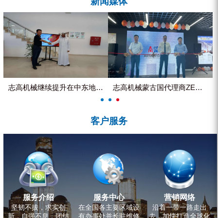
新闻媒体
ZEGA分体式露天钻机
水井专用螺杆空压机
雾炮机
洗轮机
螺杆式空气压缩机
志高机械继续提升在中东地区的市...
志高机械蒙古国代理商ZEGA客...
黑金刚钻头钻具系列
客户服务
发电机组
服务介绍
服务中心
营销网络
坚韧不拔，求实创
在全国各主要区域设
沿着一带一路走出
新，自强不息，团结
有办事处并长驻维修
去，加快打造全球化