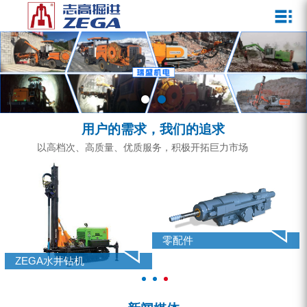
关于我们
新闻媒体
产品中心
客户服务
ZEGA一体式潜孔钻机
企业文化
公司新闻
服务介绍
ZEGA地下掘进台车
发展历程
行业动态
服务中心
ZEGA小型一体式露天钻机
资质荣誉
营销网络
用户的需求，我们的追求
ZEGA全液压顶锤钻机
宣传视频
以高档次、高质量、优质服务，积极开拓巨力市场
ZEGA水井钻机
零配件
锚固钻机系列
零配件
FY水井钻车系列
ZEGA水井钻机
KQZ水井钻机系列