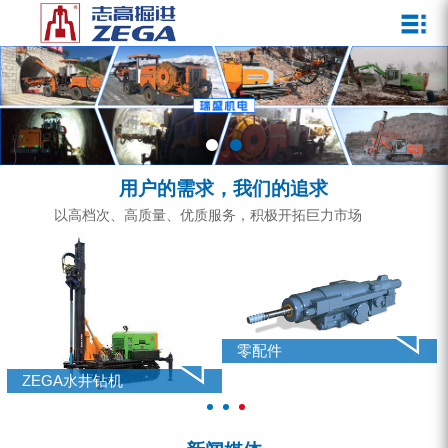
关于我们
新闻媒体
产品中心
客户服务
ZEGA一体式潜孔钻机
企业文化
公司新闻
服务介绍
ZEGA地下掘进台车
发展历程
行业动态
服务中心
ZEGA小型一体式露天钻机
资质荣誉
营销网络
用户的需求，我们的追求
ZEGA全液压顶锤钻机
宣传视频
以高档次、高质量、优质服务，积极开拓巨力市场
ZEGA水井钻机
零配件
锚固钻机系列
零配件
FY水井钻车系列
ZEGA水井钻机
KQZ水井钻机系列