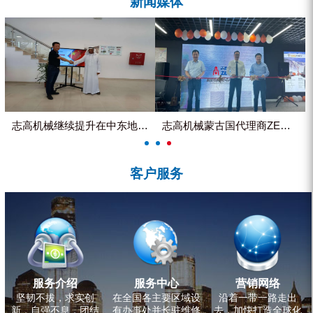
新闻媒体
ZEGA分体式露天钻机
水井专用螺杆空压机
雾炮机
洗轮机
螺杆式空气压缩机
志高机械继续提升在中东地区的市...
志高机械蒙古国代理商ZEGA客...
黑金刚钻头钻具系列
客户服务
发电机组
服务介绍
服务中心
营销网络
坚韧不拔，求实创
在全国各主要区域设
沿着一带一路走出
新，自强不息，团结
有办事处并长驻维修
去，加快打造全球化