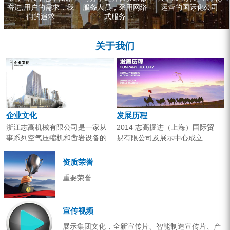
奋进,用户的需求，我
服务人员，采用网络
运营的国际化公司
们的追求
式服务
关于我们
企业文化
发展历程
浙江志高机械有限公司是一家从
2014 志高掘进（上海）国际贸
事系列空气压缩机和凿岩设备的
易有限公司及展示中心成立
研究开发、生产销售和应用服务
2013 分体钻机形成410、420、
的专业机构。产品广泛应用于工
430三...
资质荣誉
业气源、各类矿山开采和工程项
重要荣誉
目建设。企业以技术开发为核
心，...
宣传视频
展示集团文化，全新宣传片、智能制造宣传片、产