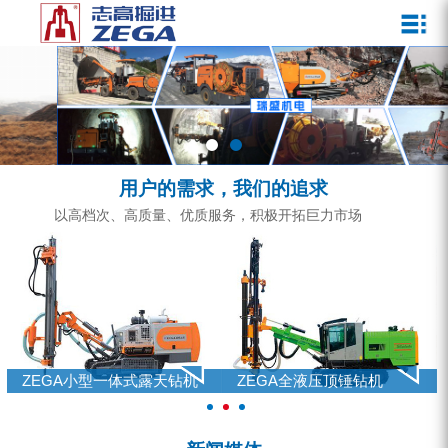
关于我们
新闻媒体
产品中心
客户服务
ZEGA一体式潜孔钻机
企业文化
公司新闻
服务介绍
ZEGA地下掘进台车
发展历程
行业动态
服务中心
ZEGA小型一体式露天钻机
资质荣誉
营销网络
用户的需求，我们的追求
ZEGA全液压顶锤钻机
宣传视频
以高档次、高质量、优质服务，积极开拓巨力市场
ZEGA水井钻机
零配件
锚固钻机系列
FY水井钻车系列
ZEGA小型一体式露天钻机
ZEGA全液压顶锤钻机
KQZ水井钻机系列