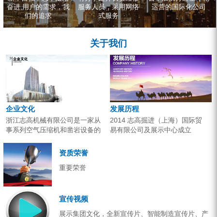
奋进,用户的需求，我
服务人员，采用网络
运营的国际化公司
们的追求
式服务
关于我们
企业文化
发展历程
浙江志高机械有限公司是一家从
2014 志高掘进（上海）国际贸
事系列空气压缩机和凿岩设备的
易有限公司及展示中心成立
研究开发、生产销售和应用服务
2013 分体钻机形成410、420、
的专业机构。产品广泛应用于工
430三...
资质荣誉
业气源、各类矿山开采和工程项
重要荣誉
目建设。企业以技术开发为核
心，...
宣传视频
展示集团文化，全新宣传片、智能制造宣传片、产