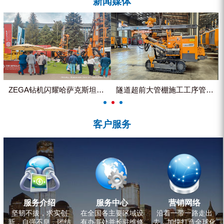
新闻媒体
ZEGA分体式露天钻机
水井专用螺杆空压机
雾炮机
洗轮机
螺杆式空气压缩机
ZEGA钻机闪耀哈萨克斯坦国际...
隧道超前大管棚施工工序管理控制
黑金刚钻头钻具系列
客户服务
发电机组
服务介绍
服务中心
营销网络
坚韧不拔，求实创
在全国各主要区域设
沿着一带一路走出
新，自强不息，团结
有办事处并长驻维修
去，加快打造全球化