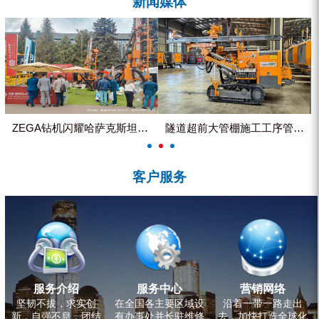
新闻媒体
ZEGA分体式露天钻机
水井专用螺杆空压机
雾炮机
洗轮机
螺杆式空气压缩机
ZEGA钻机闪耀哈萨克斯坦国际...
隧道超前大管棚施工工序管理控制
黑金刚钻头钻具系列
客户服务
发电机组
服务介绍
服务中心
营销网络
坚韧不拔，求实创
在全国各主要区域设
沿着一带一路走出
新，自强不息，团结
有办事处并长驻维修
去，加快打造全球化