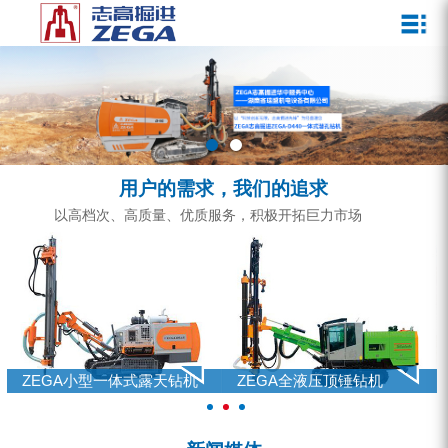
关于我们
新闻媒体
产品中心
客户服务
ZEGA一体式潜孔钻机
企业文化
公司新闻
服务介绍
ZEGA地下掘进台车
发展历程
行业动态
服务中心
ZEGA小型一体式露天钻机
资质荣誉
营销网络
用户的需求，我们的追求
ZEGA全液压顶锤钻机
宣传视频
以高档次、高质量、优质服务，积极开拓巨力市场
ZEGA水井钻机
零配件
锚固钻机系列
FY水井钻车系列
ZEGA小型一体式露天钻机
ZEGA全液压顶锤钻机
KQZ水井钻机系列