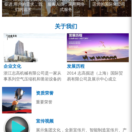
奋进,用户的需求，我
服务人员，采用网络
运营的国际化公司
们的追求
式服务
关于我们
企业文化
发展历程
浙江志高机械有限公司是一家从
2014 志高掘进（上海）国际贸
事系列空气压缩机和凿岩设备的
易有限公司及展示中心成立
研究开发、生产销售和应用服务
2013 分体钻机形成410、420、
的专业机构。产品广泛应用于工
430三...
资质荣誉
业气源、各类矿山开采和工程项
重要荣誉
目建设。企业以技术开发为核
心，...
宣传视频
展示集团文化，全新宣传片、智能制造宣传片、产