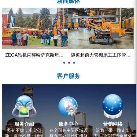
新闻媒体
ZEGA分体式露天钻机
水井专用螺杆空压机
雾炮机
洗轮机
螺杆式空气压缩机
ZEGA钻机闪耀哈萨克斯坦国际...
隧道超前大管棚施工工序管理控制
黑金刚钻头钻具系列
客户服务
发电机组
服务介绍
服务中心
营销网络
坚韧不拔，求实创
在全国各主要区域设
沿着一带一路走出
新，自强不息，团结
有办事处并长驻维修
去，加快打造全球化