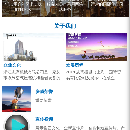
奋进,用户的需求，我
服务人员，采用网络
运营的国际化公司
们的追求
式服务
关于我们
企业文化
发展历程
浙江志高机械有限公司是一家从
2014 志高掘进（上海）国际贸
事系列空气压缩机和凿岩设备的
易有限公司及展示中心成立
研究开发、生产销售和应用服务
2013 分体钻机形成410、420、
的专业机构。产品广泛应用于工
430三...
资质荣誉
业气源、各类矿山开采和工程项
重要荣誉
目建设。企业以技术开发为核
心，...
宣传视频
展示集团文化，全新宣传片、智能制造宣传片、产