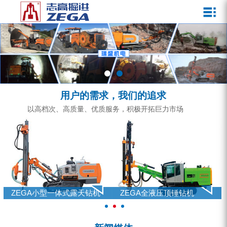
关于我们
新闻媒体
产品中心
客户服务
ZEGA一体式潜孔钻机
企业文化
公司新闻
服务介绍
ZEGA地下掘进台车
发展历程
行业动态
服务中心
ZEGA小型一体式露天钻机
资质荣誉
营销网络
用户的需求，我们的追求
ZEGA全液压顶锤钻机
宣传视频
以高档次、高质量、优质服务，积极开拓巨力市场
ZEGA水井钻机
零配件
锚固钻机系列
FY水井钻车系列
ZEGA小型一体式露天钻机
ZEGA全液压顶锤钻机
KQZ水井钻机系列